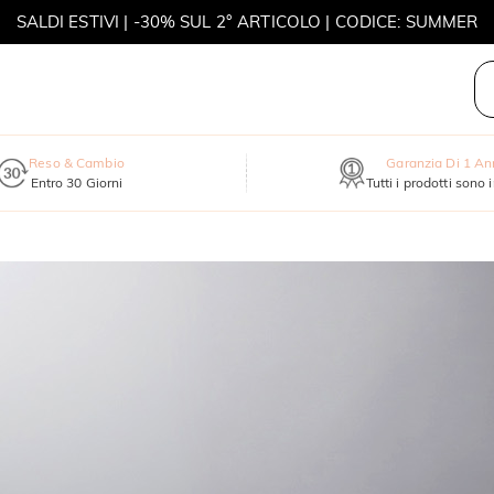
SALDI ESTIVI | -30% SUL 2° ARTICOLO | CODICE: SUMMER
MOVE MY WAY | ACQUISTA 3, COLLANA IN REGALO
Reso & Cambio
Garanzia Di 1 A
Entro 30 Giorni
Tutti i prodotti sono 