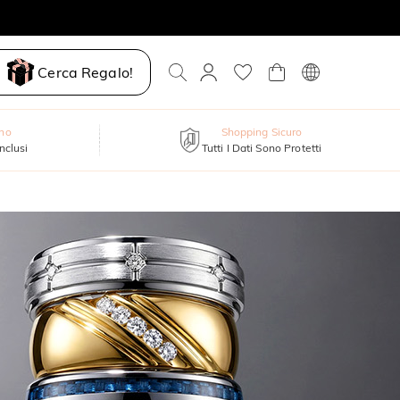
Cerca Regalo!
nno
Shopping Sicuro
inclusi
Tutti I Dati Sono Protetti