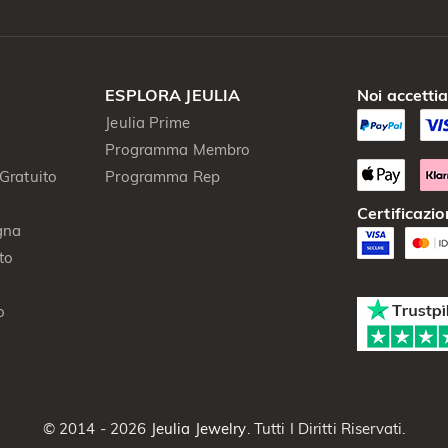
ESPLORA JEULIA
Noi accetti
Jeulia Prime
Programma Membro
Gratuito
Programma Rep
Certificazio
gna
to
o
© 2014 - 2026
Jeulia Jewelry
. Tutti I Diritti Riservati.