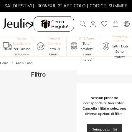
SALDI ESTIVI | -30% SUL 2° ARTICOLO | CODICE: SUMMER
MOVE MY WAY | ACQUISTA 3, COLLANA IN REGALO
Cerca
Regalo!
Garanzia
Shopping
Gratis
Reso &
Di 1 Anno
Sicuro
Spedizione
Cambio
Tutti i
Tutti I Dati
Per Ordine
Entro 30
prodotti
Sono
90,00 €+
Giorni
sono
Protetti
inclusi
Home
Anelli Luna
Filtro
Nessun prodotto
corrisponde ai tuoi criteri.
Cancella i filtri e seleziona
diverse opzioni di filtro.
Reimposta filtri