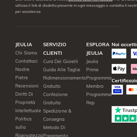
utilizza il link di disdetta presente in ogni messaggio o contatta il nostro
per assistenza.
JEULIA
SERVIZIO
ESPLORA
Noi accett
Chi Siamo
CLIENTI
JEULIA
Contattaci
Cura Dei Gioielli
Jeulia
Nostre
Guida Alle Taglie
Prime
Pietre
Ridimensionamento
Programma
Certificazi
Recensioni
Gratuito
Membro
Diritti Di
Confezione
Programma
Proprietà
Gratuita
Rep
Intellettuale
Spedizione &
Politica
Consegna
sulla
Metodo Di
Riservatezza
Pagamento