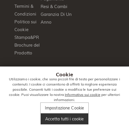
Termini &
Resi & Cambi
Condizioni
Garanzia Di Un
Politica sui
Anno
Cookie
Stampa&PR
Brochure del
Prodotto
© 2014 -
Jeulia
. Tutti I Diritti
Cookie
2026
Jewelry
Riservati.
Utilizziamo i cookie, che sono piccoli file di testo per personalizzare i
contenuti. I cookie ci consentono di offrirti la migliore esperienza
Italia
|
Italiano(it)
|
EUR
€
possibile. Consenti tutti i cookie o modifica le tue preferenze sui
cookie. Puoi visualizzare la nostra
Informativa sui cookie
per ulteriori
informazioni.
Impostazione Cookie
Accetta tutti i cookie