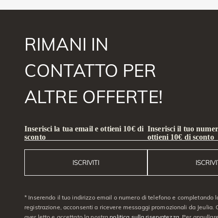
RIMANI IN
CONTATTO PER
ALTRE OFFERTE!
Inserisci la tua email e ottieni 10€ di
Inserisci il tuo numer
sconto
ottieni 10€ di sconto
ISCRIVITI
ISCRIVI
* Inserendo il tuo indirizzo email o numero di telefono e completando l
registrazione, acconsenti a ricevere messaggi promozionali da Jeulia. C
aver letto e accettato la nostra
politica sulla riservatezza
. Per annullare