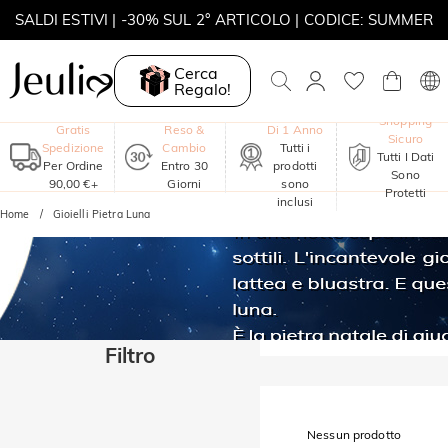
SALDI ESTIVI | -30% SUL 2° ARTICOLO | CODICE: SUMMER
MOVE MY WAY | ACQUISTA 3, COLLANA IN REGALO
Cerca
Regalo!
Garanzia
Shopping
Gratis
Reso &
Di 1 Anno
Sicuro
Spedizione
Cambio
Tutti i
Tutti I Dati
Per Ordine
Entro 30
prodotti
Sono
90,00 €+
Giorni
sono
Protetti
inclusi
Home
Gioielli Pietra Luna
Filtro
Nessun prodotto