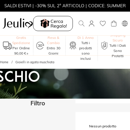
SALDI ESTIVI | -30% SUL 2° ARTICOLO | CODICE: SUMMER
MOVE MY WAY | ACQUISTA 3, COLLANA IN REGALO
Cerca
Regalo!
Garanzia
Shopping
Gratis
Reso &
Di 1 Anno
Sicuro
Spedizione
Cambio
Tutti i
Tutti I Dati
Per Ordine
Entro 30
prodotti
Sono
90,00 €+
Giorni
sono
Protetti
inclusi
Home
Gioielli in agata muschiata
Filtro
Nessun prodotto