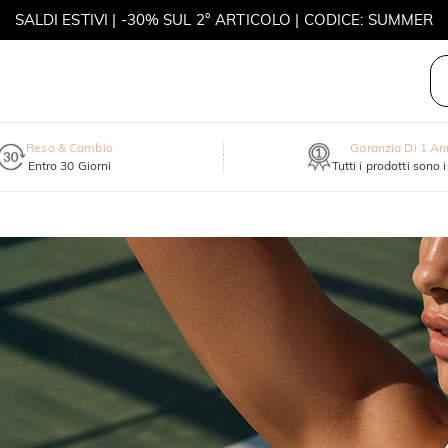
SALDI ESTIVI | -30% SUL 2° ARTICOLO | CODICE: SUMMER
MOVE MY WAY | ACQUISTA 3, COLLANA IN REGALO
Reso & Cambio
Garanzia Di 1 A
Entro 30 Giorni
Tutti i prodotti sono 