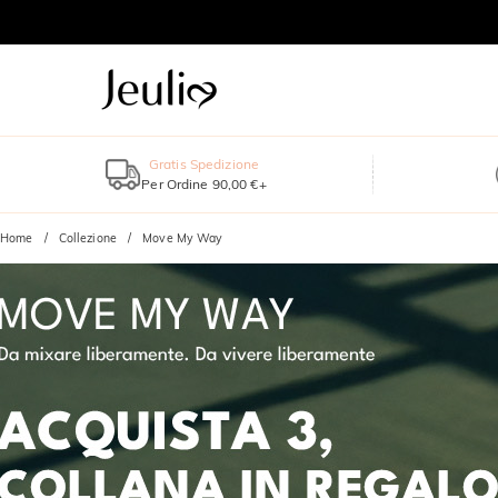
Gratis Spedizione
Per Ordine 90,00 €+
Home
Collezione
Move My Way