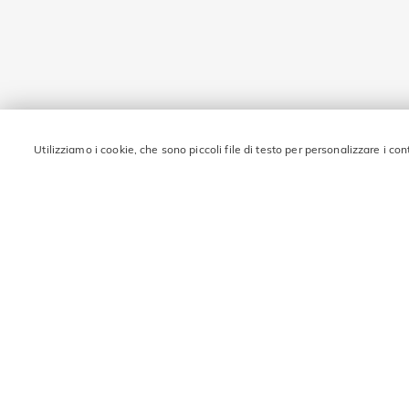
Utilizziamo i cookie, che sono piccoli file di testo per personalizzare i con
RIMANI IN CONTATTO 
Inserisci la tua email e ottieni 10€ di sconto