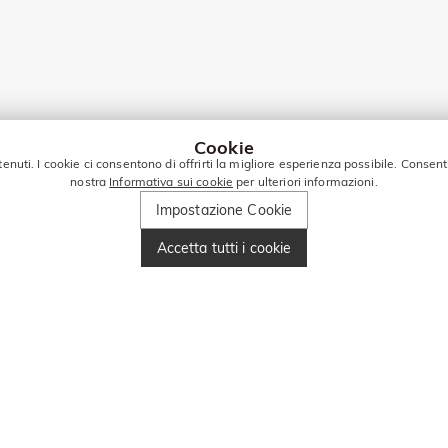
Cookie
tenuti. I cookie ci consentono di offrirti la migliore esperienza possibile. Consent
nostra
Informativa sui cookie
per ulteriori informazioni.
Impostazione Cookie
Accetta tutti i cookie
PER ALTRE OFFERTE!
Inserisci il tuo numero di telefono e ottieni 10€ di