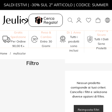
SALDI ESTIVI | -30% SUL 2° ARTICOLO | CODICE: SUMMER
MOVE MY WAY | ACQUISTA 3, COLLANA IN REGALO
Cerca
Regalo!
Garanzia
Shopping
Gratis
Reso &
Di 1 Anno
Sicuro
Spedizione
Cambio
Tutti i
Tutti I Dati
Per Ordine
Entro 30
prodotti
Sono
90,00 €+
Giorni
sono
Protetti
inclusi
Home
multicolor
Filtro
Nessun prodotto
corrisponde ai tuoi criteri.
Cancella i filtri e seleziona
diverse opzioni di filtro.
Reimposta filtri