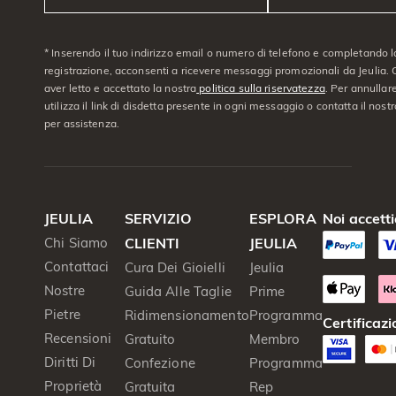
* Inserendo il tuo indirizzo email o numero di telefono e completando l
registrazione, acconsenti a ricevere messaggi promozionali da Jeulia. C
aver letto e accettato la nostra
politica sulla riservatezza
. Per annullare
utilizza il link di disdetta presente in ogni messaggio o contatta il nostro
per assistenza.
JEULIA
SERVIZIO
ESPLORA
Noi accett
Chi Siamo
CLIENTI
JEULIA
Contattaci
Cura Dei Gioielli
Jeulia
Nostre
Guida Alle Taglie
Prime
Pietre
Ridimensionamento
Programma
Certificazi
Recensioni
Gratuito
Membro
Diritti Di
Confezione
Programma
Proprietà
Gratuita
Rep