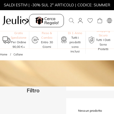
SALDI ESTIVI | -30% SUL 2° ARTICOLO | CODICE: SUMMER
MOVE MY WAY | ACQUISTA 3, COLLANA IN REGALO
Cerca
Regalo!
Garanzia
Shopping
Gratis
Reso &
Di 1 Anno
Sicuro
Spedizione
Cambio
Tutti i
Tutti I Dati
Per Ordine
Entro 30
prodotti
Sono
90,00 €+
Giorni
sono
Protetti
inclusi
Home
Collane
Filtro
Nessun prodotto