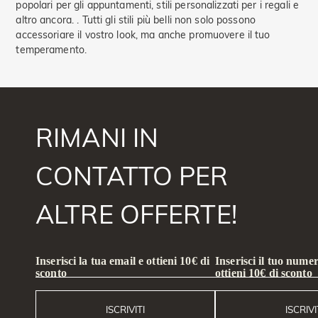
popolari per gli appuntamenti, stili personalizzati per i regali e
altro ancora. . Tutti gli stili più belli non solo possono
accessoriare il vostro look, ma anche promuovere il tuo
temperamento.
RIMANI IN
CONTATTO PER
ALTRE OFFERTE!
Inserisci la tua email e ottieni 10€ di
Inserisci il tuo numer
sconto
ottieni 10€ di sconto
ISCRIVITI
ISCRIVI