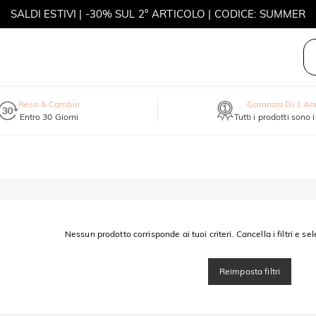
SALDI ESTIVI | -30% SUL 2° ARTICOLO | CODICE: SUMMER
MOVE MY WAY | ACQUISTA 3, COLLANA IN REGALO
Reso & Cambio
Garanzia Di 1 A
Entro 30 Giorni
Tutti i prodotti sono 
Nessun prodotto corrisponde ai tuoi criteri. Cancella i filtri e sel
Reimposta filtri