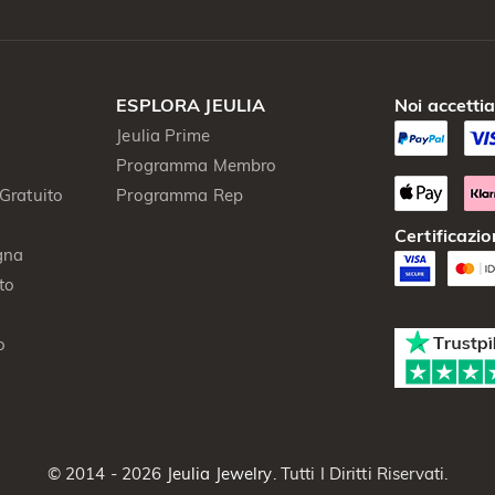
ESPLORA JEULIA
Noi accetti
Jeulia Prime
Programma Membro
Gratuito
Programma Rep
Certificazio
gna
to
o
© 2014 - 2026
Jeulia Jewelry
. Tutti I Diritti Riservati.