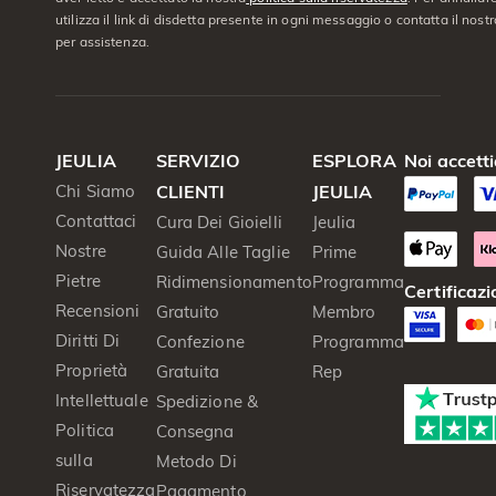
utilizza il link di disdetta presente in ogni messaggio o contatta il nostro
per assistenza.
JEULIA
SERVIZIO
ESPLORA
Noi accett
Chi Siamo
CLIENTI
JEULIA
Contattaci
Cura Dei Gioielli
Jeulia
Nostre
Guida Alle Taglie
Prime
Pietre
Ridimensionamento
Programma
Certificazi
Recensioni
Gratuito
Membro
Diritti Di
Confezione
Programma
Proprietà
Gratuita
Rep
Intellettuale
Spedizione &
Politica
Consegna
sulla
Metodo Di
Riservatezza
Pagamento