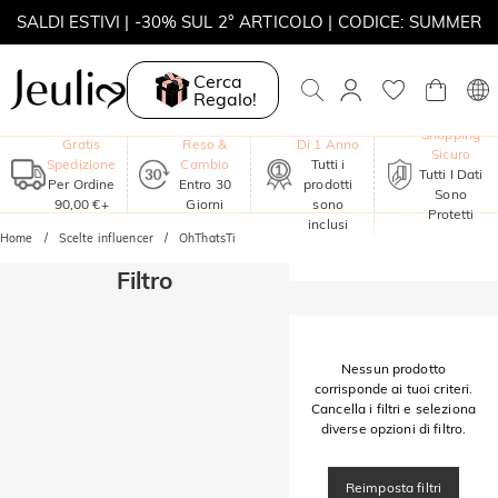
SALDI ESTIVI | -30% SUL 2° ARTICOLO | CODICE: SUMMER
MOVE MY WAY | ACQUISTA 3, COLLANA IN REGALO
Cerca
Regalo!
Garanzia
Shopping
Gratis
Reso &
Di 1 Anno
Sicuro
Spedizione
Cambio
Tutti i
Tutti I Dati
Per Ordine
Entro 30
prodotti
Sono
90,00 €+
Giorni
sono
Protetti
inclusi
Home
Scelte influencer
OhThatsTi
Filtro
Nessun prodotto
corrisponde ai tuoi criteri.
Cancella i filtri e seleziona
diverse opzioni di filtro.
Reimposta filtri