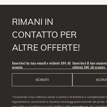
RIMANI IN
CONTATTO PER
ALTRE OFFERTE!
Inserisci la tua email e ottieni 10€ di
Inserisci il tuo numer
sconto
ottieni 10€ di sconto
ISCRIVITI
ISCRIVI
* Inserendo il tuo indirizzo email o numero di telefono e completando l
registrazione, acconsenti a ricevere messaggi promozionali da Jeulia. C
aver letto e accettato la nostra
politica sulla riservatezza
. Per annullare