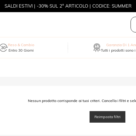
SALDI ESTIVI | -30% SUL 2° ARTICOLO | CODICE: SUMMER
MOVE MY WAY | ACQUISTA 3, COLLANA IN REGALO
Reso & Cambio
Garanzia Di 1 A
Entro 30 Giorni
Tutti i prodotti sono 
Nessun prodotto corrisponde ai tuoi criteri. Cancella i filtri e sel
Reimposta filtri