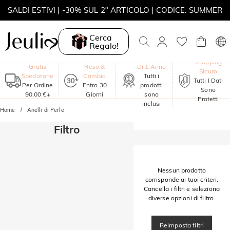
SALDI ESTIVI | -30% SUL 2° ARTICOLO | CODICE: SUMMER
MOVE MY WAY | ACQUISTA 3, COLLANA IN REGALO
Cerca
Regalo!
Garanzia
Shopping
Gratis
Reso &
Di 1 Anno
Sicuro
Spedizione
Cambio
Tutti i
Tutti I Dati
Per Ordine
Entro 30
prodotti
Sono
90,00 €+
Giorni
sono
Protetti
inclusi
Home
Anelli di Perle
Filtro
Nessun prodotto
corrisponde ai tuoi criteri.
Cancella i filtri e seleziona
diverse opzioni di filtro.
Reimposta filtri