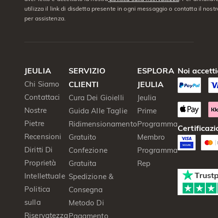
utilizza il link di disdetta presente in ogni messaggio o contatta il nostro
per assistenza.
JEULIA
SERVIZIO
ESPLORA
Noi accett
Chi Siamo
CLIENTI
JEULIA
Contattaci
Cura Dei Gioielli
Jeulia
Nostre
Guida Alle Taglie
Prime
Pietre
Ridimensionamento
Programma
Certificazi
Recensioni
Gratuito
Membro
Diritti Di
Confezione
Programma
Proprietà
Gratuita
Rep
Intellettuale
Spedizione &
Politica
Consegna
sulla
Metodo Di
Riservatezza
Pagamento