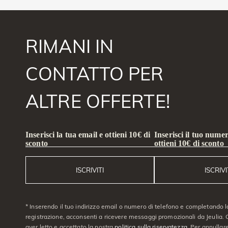
RIMANI IN
CONTATTO PER
ALTRE OFFERTE!
Inserisci la tua email e ottieni 10€ di
Inserisci il tuo numer
sconto
ottieni 10€ di sconto
ISCRIVITI
ISCRIVI
* Inserendo il tuo indirizzo email o numero di telefono e completando l
registrazione, acconsenti a ricevere messaggi promozionali da Jeulia. C
aver letto e accettato la nostra
politica sulla riservatezza
. Per annullare