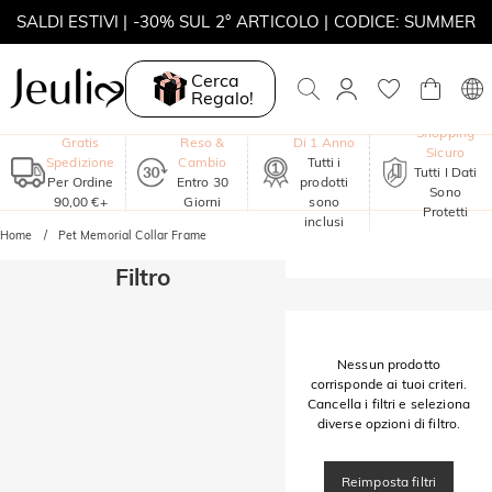
SALDI ESTIVI | -30% SUL 2° ARTICOLO | CODICE: SUMMER
MOVE MY WAY | ACQUISTA 3, COLLANA IN REGALO
Cerca
Regalo!
Garanzia
Shopping
Gratis
Reso &
Di 1 Anno
Sicuro
Spedizione
Cambio
Tutti i
Tutti I Dati
Per Ordine
Entro 30
prodotti
Sono
90,00 €+
Giorni
sono
Protetti
inclusi
Home
Pet Memorial Collar Frame
Filtro
Nessun prodotto
corrisponde ai tuoi criteri.
Cancella i filtri e seleziona
diverse opzioni di filtro.
Reimposta filtri