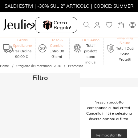
SALDI ESTIVI | -30% SUL 2° ARTICOLO | CODICE: SUMMER
MOVE MY WAY | ACQUISTA 3, COLLANA IN REGALO
Cerca
Regalo!
Garanzia
Shopping
Gratis
Reso &
Di 1 Anno
Sicuro
Spedizione
Cambio
Tutti i
Tutti I Dati
Per Ordine
Entro 30
prodotti
Sono
90,00 €+
Giorni
sono
Protetti
inclusi
Home
Stagione dei matrimoni 2026
Promessa
Filtro
Nessun prodotto
corrisponde ai tuoi criteri.
Cancella i filtri e seleziona
diverse opzioni di filtro.
Reimposta filtri