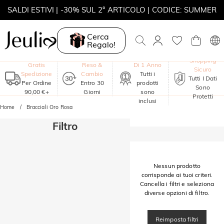
SALDI ESTIVI | -30% SUL 2° ARTICOLO | CODICE: SUMMER
MOVE MY WAY | ACQUISTA 3, COLLANA IN REGALO
Cerca
Regalo!
Garanzia
Shopping
Gratis
Reso &
Di 1 Anno
Sicuro
Spedizione
Cambio
Tutti i
Tutti I Dati
Per Ordine
Entro 30
prodotti
Sono
90,00 €+
Giorni
sono
Protetti
inclusi
Home
Bracciali Oro Rosa
Filtro
Nessun prodotto
corrisponde ai tuoi criteri.
Cancella i filtri e seleziona
diverse opzioni di filtro.
Reimposta filtri