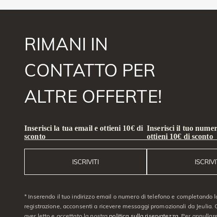
RIMANI IN
CONTATTO PER
ALTRE OFFERTE!
Inserisci la tua email e ottieni 10€ di
Inserisci il tuo numer
sconto
ottieni 10€ di sconto
ISCRIVITI
ISCRIVI
* Inserendo il tuo indirizzo email o numero di telefono e completando l
registrazione, acconsenti a ricevere messaggi promozionali da Jeulia. C
aver letto e accettato la nostra
politica sulla riservatezza
. Per annullare