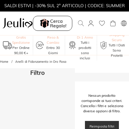
SALDI ESTIVI | -30% SUL 2° ARTICOLO | CODICE: SUMMER
MOVE MY WAY | ACQUISTA 3, COLLANA IN REGALO
Cerca
Regalo!
Garanzia
Shopping
Gratis
Reso &
Di 1 Anno
Sicuro
Spedizione
Cambio
Tutti i
Tutti I Dati
Per Ordine
Entro 30
prodotti
Sono
90,00 €+
Giorni
sono
Protetti
inclusi
Home
Anelli di Fidanzamento in Oro Rosa
Filtro
Nessun prodotto
corrisponde ai tuoi criteri.
Cancella i filtri e seleziona
diverse opzioni di filtro.
Reimposta filtri