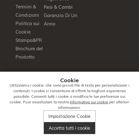
Termini &
Resi & Cambi
Condizioni
Garanzia Di Un
Politica sui
Anno
Cookie
Stampa&PR
Brochure del
Prodotto
© 2014 -
Jeulia
. Tutti I Diritti
Cookie
2026
Jewelry
Riservati.
Utilizziamo i cookie, che sono piccoli file di testo per personalizzare i
contenuti. I cookie ci consentono di offrirti la migliore esperienza
Italia
|
Italiano(it)
|
EUR
€
possibile. Consenti tutti i cookie o modifica le tue preferenze sui
cookie. Puoi visualizzare la nostra
Informativa sui cookie
per ulteriori
informazioni.
Impostazione Cookie
Accetta tutti i cookie