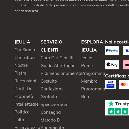
utilizza il link di disdetta presente in ogni messaggio o contatta il nostro
per assistenza.
JEULIA
SERVIZIO
ESPLORA
Noi accett
Chi Siamo
CLIENTI
JEULIA
Contattaci
Cura Dei Gioielli
Jeulia
Nostre
Guida Alle Taglie
Prime
Pietre
Ridimensionamento
Programma
Certificazi
Recensioni
Gratuito
Membro
Diritti Di
Confezione
Programma
Proprietà
Gratuita
Rep
Intellettuale
Spedizione &
Politica
Consegna
sulla
Metodo Di
Riservatezza
Pagamento