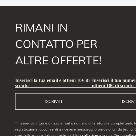
RIMANI IN
CONTATTO PER
ALTRE OFFERTE!
Inserisci la tua email e ottieni 10€ di
Inserisci il tuo numer
sconto
ottieni 10€ di sconto
ISCRIVITI
ISCRIVI
* Inserendo il tuo indirizzo email o numero di telefono e completando l
registrazione, acconsenti a ricevere messaggi promozionali da Jeulia. C
aver letto e accettato la nostra
politica sulla riservatezza
. Per annullare