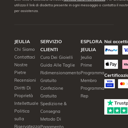
utilizza il link di disdetta presente in ogni messaggio o contatta il nostro
per assistenza.
JEULIA
SERVIZIO
ESPLORA
Noi accett
Chi Siamo
CLIENTI
JEULIA
Contattaci
Cura Dei Gioielli
Jeulia
Nostre
Guida Alle Taglie
Prime
Pietre
Ridimensionamento
Programma
Certificazi
Recensioni
Gratuito
Membro
Diritti Di
Confezione
Programma
Proprietà
Gratuita
Rep
Intellettuale
Spedizione &
Politica
Consegna
sulla
Metodo Di
Riservatezza
Pagamento