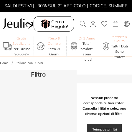
SALDI ESTIVI | -30% SUL 2° ARTICOLO | CODICE: SUMMER
MOVE MY WAY | ACQUISTA 3, COLLANA IN REGALO
Cerca
Regalo!
Garanzia
Shopping
Gratis
Reso &
Di 1 Anno
Sicuro
Spedizione
Cambio
Tutti i
Tutti I Dati
Per Ordine
Entro 30
prodotti
Sono
90,00 €+
Giorni
sono
Protetti
inclusi
Home
Collane con Rubini
Filtro
Nessun prodotto
corrisponde ai tuoi criteri.
Cancella i filtri e seleziona
diverse opzioni di filtro.
Reimposta filtri