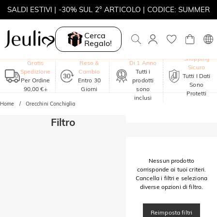
SALDI ESTIVI | -30% SUL 2° ARTICOLO | CODICE: SUMMER
MOVE MY WAY | ACQUISTA 3, COLLANA IN REGALO
Cerca
Regalo!
Garanzia
Shopping
Gratis
Reso &
Di 1 Anno
Sicuro
Spedizione
Cambio
Tutti i
Tutti I Dati
Per Ordine
Entro 30
prodotti
Sono
90,00 €+
Giorni
sono
Protetti
inclusi
Home
Orecchini Conchiglia
Filtro
Nessun prodotto
corrisponde ai tuoi criteri.
Cancella i filtri e seleziona
diverse opzioni di filtro.
Reimposta filtri