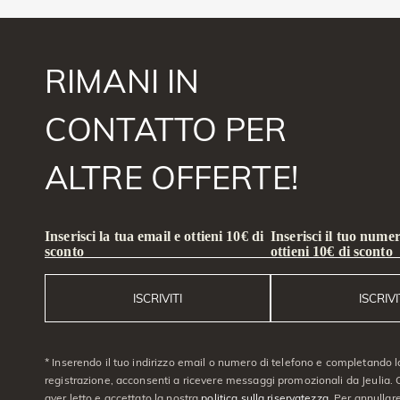
RIMANI IN
CONTATTO PER
ALTRE OFFERTE!
Inserisci la tua email e ottieni 10€ di
Inserisci il tuo numer
sconto
ottieni 10€ di sconto
ISCRIVITI
ISCRIVI
* Inserendo il tuo indirizzo email o numero di telefono e completando l
registrazione, acconsenti a ricevere messaggi promozionali da Jeulia. C
aver letto e accettato la nostra
politica sulla riservatezza
. Per annullare