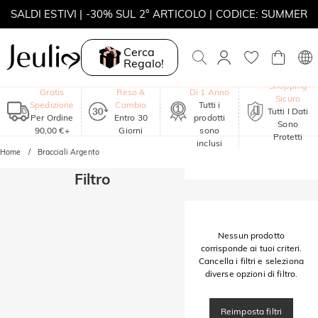
SALDI ESTIVI | -30% SUL 2° ARTICOLO | CODICE: SUMMER
MOVE MY WAY | ACQUISTA 3, COLLANA IN REGALO
Cerca
Regalo!
Garanzia
Shopping
Gratis
Reso &
Di 1 Anno
Sicuro
Spedizione
Cambio
Tutti i
Tutti I Dati
Per Ordine
Entro 30
prodotti
Sono
90,00 €+
Giorni
sono
Protetti
inclusi
Home
Bracciali Argento
Filtro
Nessun prodotto
corrisponde ai tuoi criteri.
Cancella i filtri e seleziona
diverse opzioni di filtro.
Reimposta filtri