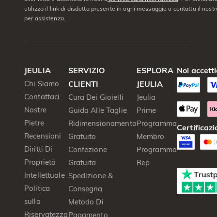
utilizza il link di disdetta presente in ogni messaggio o contatta il nostro
per assistenza.
JEULIA
SERVIZIO
ESPLORA
Noi accett
Chi Siamo
CLIENTI
JEULIA
Contattaci
Cura Dei Gioielli
Jeulia
Nostre
Guida Alle Taglie
Prime
Pietre
Ridimensionamento
Programma
Certificazi
Recensioni
Gratuito
Membro
Diritti Di
Confezione
Programma
Proprietà
Gratuita
Rep
Intellettuale
Spedizione &
Politica
Consegna
sulla
Metodo Di
Riservatezza
Pagamento