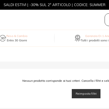
SALDI ESTIVI | -30% SUL 2° ARTICOLO | CODICE: SUMMER
MOVE MY WAY | ACQUISTA 3, COLLANA IN REGALO
Reso & Cambio
Garanzia Di 1 A
Entro 30 Giorni
Tutti i prodotti sono 
Nessun prodotto corrisponde ai tuoi criteri. Cancella i filtri e sel
Reimposta filtri