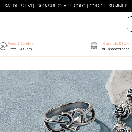
SALDI ESTIVI | -30% SUL 2° ARTICOLO | CODICE: SUMMER
MOVE MY WAY | ACQUISTA 3, COLLANA IN REGALO
Reso & Cambio
Garanzia Di 1 A
Entro 30 Giorni
Tutti i prodotti sono 