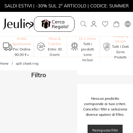
SALDI ESTIVI | -30% SUL 2° ARTICOLO | CODICE: SUMMER
MOVE MY WAY | ACQUISTA 3, COLLANA IN REGALO
Cerca
Regalo!
Garanzia
Shopping
Gratis
Reso &
Di 1 Anno
Sicuro
Spedizione
Cambio
Tutti i
Tutti I Dati
Per Ordine
Entro 30
prodotti
Sono
90,00 €+
Giorni
sono
Protetti
inclusi
Home
spilt shank ring
Filtro
Nessun prodotto
corrisponde ai tuoi criteri.
Cancella i filtri e seleziona
diverse opzioni di filtro.
Reimposta filtri