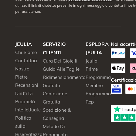
utilizza il link di disdetta presente in ogni messaggio o contatta il nostro
per assistenza.
JEULIA
SERVIZIO
ESPLORA
Noi accett
Chi Siamo
CLIENTI
JEULIA
Contattaci
Cura Dei Gioielli
Jeulia
Nostre
Guida Alle Taglie
Prime
Pietre
Ridimensionamento
Programma
Certificazi
Recensioni
Gratuito
Membro
Diritti Di
Confezione
Programma
Proprietà
Gratuita
Rep
Intellettuale
Spedizione &
Politica
Consegna
sulla
Metodo Di
Riservatezza
Pagamento