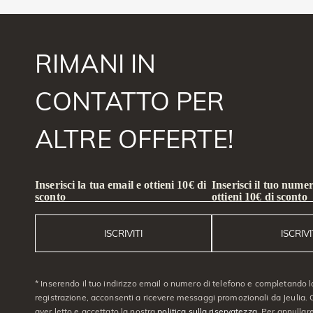
RIMANI IN
CONTATTO PER
ALTRE OFFERTE!
Inserisci la tua email e ottieni 10€ di
Inserisci il tuo numer
sconto
ottieni 10€ di sconto
ISCRIVITI
ISCRIVI
* Inserendo il tuo indirizzo email o numero di telefono e completando l
registrazione, acconsenti a ricevere messaggi promozionali da Jeulia. C
aver letto e accettato la nostra
politica sulla riservatezza
. Per annullare