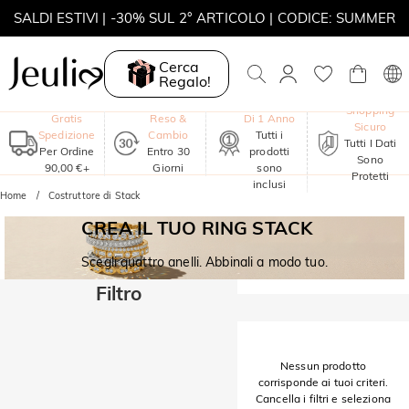
SALDI ESTIVI | -30% SUL 2° ARTICOLO | CODICE: SUMMER
MOVE MY WAY | ACQUISTA 3, COLLANA IN REGALO
Cerca
Regalo!
Garanzia
Shopping
Gratis
Reso &
Di 1 Anno
Sicuro
Spedizione
Cambio
Tutti i
Tutti I Dati
Per Ordine
Entro 30
prodotti
Sono
90,00 €+
Giorni
sono
Protetti
inclusi
Home
Costruttore di Stack
CREA IL TUO RING STACK
Scegli quattro anelli. Abbinali a modo tuo.
Filtro
Nessun prodotto
corrisponde ai tuoi criteri.
Cancella i filtri e seleziona