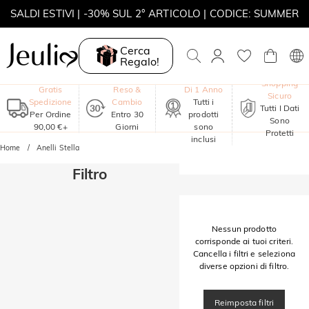
SALDI ESTIVI | -30% SUL 2° ARTICOLO | CODICE: SUMMER
MOVE MY WAY | ACQUISTA 3, COLLANA IN REGALO
Cerca
Regalo!
Garanzia
Shopping
Gratis
Reso &
Di 1 Anno
Sicuro
Spedizione
Cambio
Tutti i
Tutti I Dati
Per Ordine
Entro 30
prodotti
Sono
90,00 €+
Giorni
sono
Protetti
inclusi
Home
Anelli Stella
Filtro
Nessun prodotto
corrisponde ai tuoi criteri.
Cancella i filtri e seleziona
diverse opzioni di filtro.
Reimposta filtri