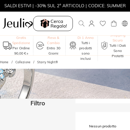
SALDI ESTIVI | -30% SUL 2° ARTICOLO | CODICE: SUMMER
MOVE MY WAY | ACQUISTA 3, COLLANA IN REGALO
Cerca
Regalo!
Garanzia
Shopping
Gratis
Reso &
Di 1 Anno
Sicuro
Spedizione
Cambio
Tutti i
Tutti I Dati
Per Ordine
Entro 30
prodotti
Sono
90,00 €+
Giorni
sono
Protetti
inclusi
Home
Collezione
Starry Night®
Filtro
Nessun prodotto