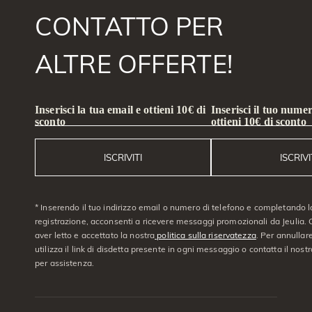
CONTATTO PER
ALTRE OFFERTE!
Inserisci la tua email e ottieni 10€ di
Inserisci il tuo numer
sconto
ottieni 10€ di sconto
ISCRIVITI
ISCRIVI
* Inserendo il tuo indirizzo email o numero di telefono e completando l
registrazione, acconsenti a ricevere messaggi promozionali da Jeulia. C
aver letto e accettato la nostra
politica sulla riservatezza
. Per annullare
utilizza il link di disdetta presente in ogni messaggio o contatta il nostro
per assistenza.