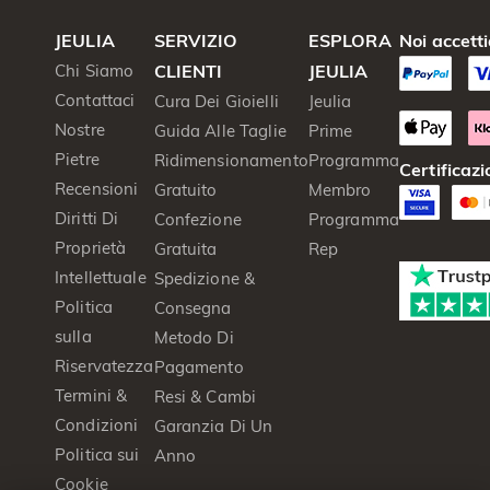
JEULIA
SERVIZIO
ESPLORA
Noi accett
Chi Siamo
CLIENTI
JEULIA
Contattaci
Cura Dei Gioielli
Jeulia
Nostre
Guida Alle Taglie
Prime
Pietre
Ridimensionamento
Programma
Certificazi
Recensioni
Gratuito
Membro
Diritti Di
Confezione
Programma
Proprietà
Gratuita
Rep
Intellettuale
Spedizione &
Politica
Consegna
sulla
Metodo Di
Riservatezza
Pagamento
Termini &
Resi & Cambi
Condizioni
Garanzia Di Un
Politica sui
Anno
Cookie