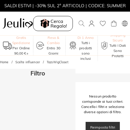
SALDI ESTIVI | -30% SUL 2° ARTICOLO | CODICE: SUMMER
MOVE MY WAY | ACQUISTA 3, COLLANA IN REGALO
Cerca
Regalo!
Garanzia
Shopping
Gratis
Reso &
Di 1 Anno
Sicuro
Spedizione
Cambio
Tutti i
Tutti I Dati
Per Ordine
Entro 30
prodotti
Sono
90,00 €+
Giorni
sono
Protetti
inclusi
Home
Scelte influencer
TazsWigCloset
Filtro
Nessun prodotto
corrisponde ai tuoi criteri.
Cancella i filtri e seleziona
diverse opzioni di filtro.
Reimposta filtri