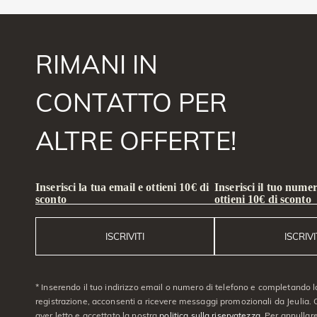
RIMANI IN
CONTATTO PER
ALTRE OFFERTE!
Inserisci la tua email e ottieni 10€ di
Inserisci il tuo numer
sconto
ottieni 10€ di sconto
ISCRIVITI
ISCRIVI
* Inserendo il tuo indirizzo email o numero di telefono e completando l
registrazione, acconsenti a ricevere messaggi promozionali da Jeulia. C
aver letto e accettato la nostra
politica sulla riservatezza
. Per annullare