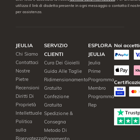
utilizza il link di disdetta presente in ogni messaggio o contatta il nostro
per assistenza.
JEULIA
SERVIZIO
ESPLORA
Noi accett
Chi Siamo
CLIENTI
JEULIA
Contattaci
Cura Dei Gioielli
Jeulia
Nostre
Guida Alle Taglie
Prime
Pietre
Ridimensionamento
Programma
Certificazi
Recensioni
Gratuito
Membro
Diritti Di
Confezione
Programma
Proprietà
Gratuita
Rep
Intellettuale
Spedizione &
Politica
Consegna
sulla
Metodo Di
Riservatezza
Pagamento