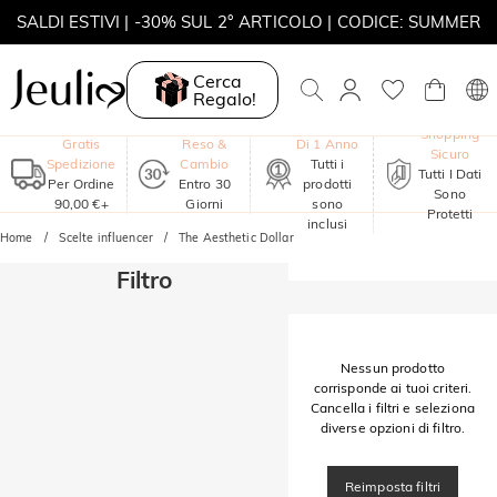
SALDI ESTIVI | -30% SUL 2° ARTICOLO | CODICE: SUMMER
MOVE MY WAY | ACQUISTA 3, COLLANA IN REGALO
Cerca
Regalo!
Garanzia
Shopping
Gratis
Reso &
Di 1 Anno
Sicuro
Spedizione
Cambio
Tutti i
Tutti I Dati
Per Ordine
Entro 30
prodotti
Sono
90,00 €+
Giorni
sono
Protetti
inclusi
Home
Scelte influencer
The Aesthetic Dollar
Filtro
Nessun prodotto
corrisponde ai tuoi criteri.
Cancella i filtri e seleziona
diverse opzioni di filtro.
Reimposta filtri