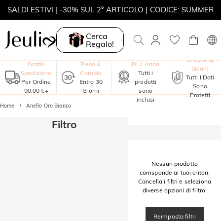
SALDI ESTIVI | -30% SUL 2° ARTICOLO | CODICE: SUMMER
MOVE MY WAY | ACQUISTA 3, COLLANA IN REGALO
Cerca
Regalo!
Garanzia
Shopping
Gratis
Reso &
Di 1 Anno
Sicuro
Spedizione
Cambio
Tutti i
Tutti I Dati
Per Ordine
Entro 30
prodotti
Sono
90,00 €+
Giorni
sono
Protetti
inclusi
Home
Anello Oro Bianco
Filtro
Nessun prodotto
corrisponde ai tuoi criteri.
Cancella i filtri e seleziona
diverse opzioni di filtro.
Reimposta filtri