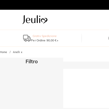
Gratis Spedizione
Per Ordine 90,00 €+
Home
Anelli x
Filtro