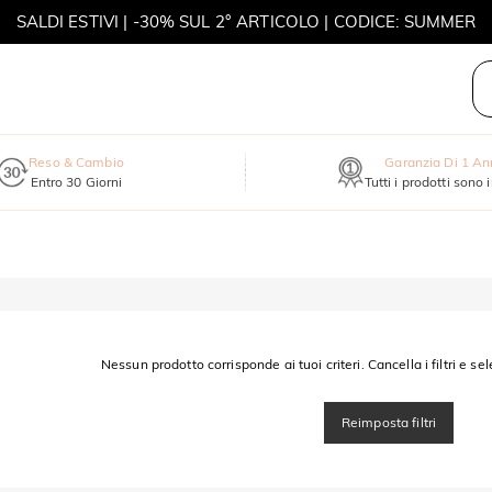
SALDI ESTIVI | -30% SUL 2° ARTICOLO | CODICE: SUMMER
MOVE MY WAY | ACQUISTA 3, COLLANA IN REGALO
Reso & Cambio
Garanzia Di 1 A
Entro 30 Giorni
Tutti i prodotti sono 
Nessun prodotto corrisponde ai tuoi criteri. Cancella i filtri e sel
Reimposta filtri