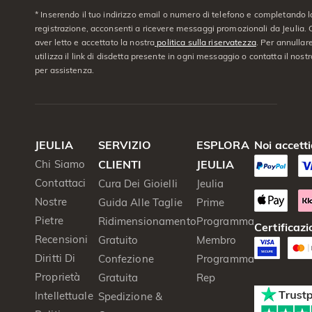
* Inserendo il tuo indirizzo email o numero di telefono e completando l
registrazione, acconsenti a ricevere messaggi promozionali da Jeulia. C
aver letto e accettato la nostra
politica sulla riservatezza
. Per annullare
utilizza il link di disdetta presente in ogni messaggio o contatta il nostro
per assistenza.
JEULIA
SERVIZIO
ESPLORA
Noi accett
Chi Siamo
CLIENTI
JEULIA
Contattaci
Cura Dei Gioielli
Jeulia
Nostre
Guida Alle Taglie
Prime
Pietre
Ridimensionamento
Programma
Certificazi
Recensioni
Gratuito
Membro
Diritti Di
Confezione
Programma
Proprietà
Gratuita
Rep
Intellettuale
Spedizione &