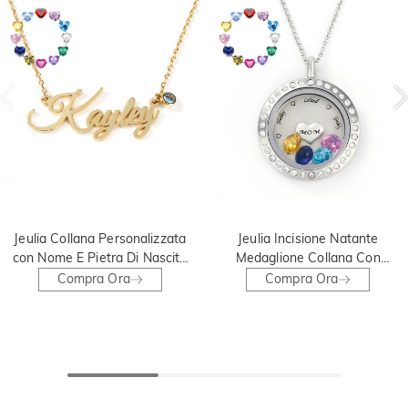
Jeulia Collana Personalizzata
Jeulia Incisione Natante
con Nome E Pietra Di Nascita
Medaglione Collana Con
in Argento Sterling
Charm e Pietra Della Nascita
Compra Ora
Compra Ora
In Argento Sterling