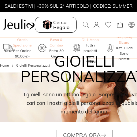
SALDI ESTIVI | -30% SUL 2° ARTICOLO | CODICE: SUMMER
MOVE MY WAY | ACQUISTA 3, COLLANA IN REGALO
Cerca
Regalo!
Garanzia
Shopping
Gratis
Reso &
Di 1 Anno
Sicuro
Spedizione
Cambio
Tutti i
Tutti I Dati
Per Ordine
Entro 30
prodotti
Sono
GIOIELLI
90,00 €+
Giorni
sono
Protetti
inclusi
Home
Gioielli Personalizzati
PERSONALIZZA
I gioielli sono un ottimo regalo. Sorprendete i vo
cari con i nostri gioielli personalizzati in qualsi
momento dell'anno.
COMPRA ORA