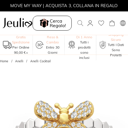
MOVE MY WAY | ACQUISTA 3, COLLANA IN REGALO
Cerca
Regalo!
Garanzia
Shopping
Gratis
Reso &
Di 1 Anno
Sicuro
Spedizione
Cambio
Tutti i
Tutti I Dati
Per Ordine
Entro 30
prodotti
Sono
90,00 €+
Giorni
sono
Protetti
inclusi
Home
Anelli
Anelli Cocktail