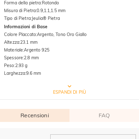
Forma della pietra
:
Rotondo
Misura di Pietra
:
0.9,1.1,1.5 mm
Tipo di Pietra
:
Jeulia® Pietra
Informazioni di Base
Colore Placcato
:
Argento, Tono Oro Giallo
Altezza
:
23.1 mm
Materiale
:
Argento 925
Spessore
:
2.8 mm
Peso
:
2.93 g
Larghezza
:
9.6 mm
CONFEZIONE GRATUITA JEULIA
ESPANDI DI PIÙ
Recensioni
FAQ
Generale