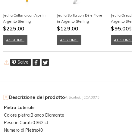
Jeulia Collana con Ape in
Jeulia Spilla con Bè e Fiore
Jeulia Orecchi
Argento Sterling
in Argento Sterling
Argento Sterl
$225.00
$129.00
$95.00
$1
AGGIUNGI
AGGIUNGI
AGGIUNGI
Salve
Descrizione del prodotto
Articolo#
:
JECA0073
Pietra Laterale
Colore pietra
:
Bianco Diamante
Peso in Carati
:
0.362 ct
Numero di Pietre
:
40