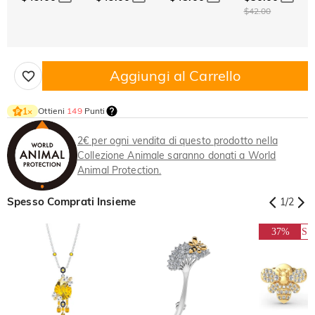
$42.00
Aggiungi al Carrello
Ottieni
149
Punti
1
×
2€ per ogni vendita di questo prodotto nella
Collezione Animale saranno donati a World
Animal Protection.
Spesso Comprati Insieme
1
/
2
37%
S