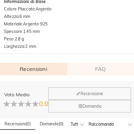
Informazioni di Base
Colore Placcato
:
Argento
Altezza
:
6 mm
Materiale
:
Argento 925
Spessore
:
1.45 mm
Peso
:
2.8 g
Larghezza
:
2 mm
Recensioni
FAQ
Generale
Recensione
Voto Medio
Dove si trova la tua azienda?
0.0
Domanda
La sede principale è a Los Angeles, in California, mentre il
Hai qualche vendita fisica?
gruppo di design e la produzione hanno la sede a Hong
Kong.
Recensioni
(
0
)
Domande
(
0
)
Sì! Attualmente abbiamo un flagship store in Spagna e un
pop-up store a Singapore, dove i clienti locali possono fare
Ordine & Pagamento