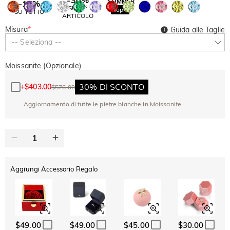
SUMMER
-10%
SUL 2°
Copia
SU TUTTO
ARTICOLO
Misura
*
Guida alle Taglie
-- Seleziona --
Moissanite (Opzionale)
30% DI SCONTO
+
$403.00
$576.00
Aggiornamento di tutte le pietre bianche in Moissanite
Aggiungi Accessorio Regalo
$49.00
$49.00
$45.00
$30.00