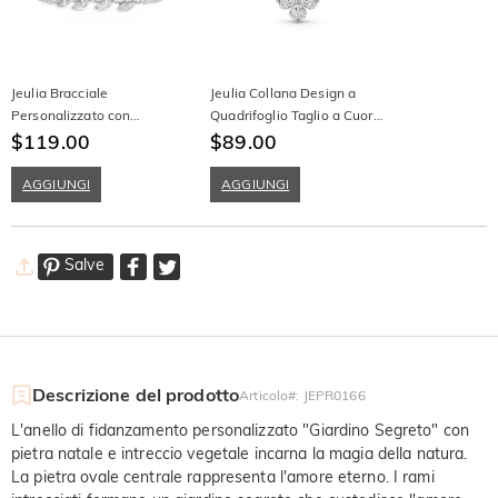
Jeulia Bracciale
Jeulia Collana Design a
Personalizzato con
Quadrifoglio Taglio a Cuore
Grappolo di Pietre Taglio
$119.00
in Argento Sterling
$89.00
Marquise Rami e Foglie
Semplice
AGGIUNGI
AGGIUNGI
Salve
Descrizione del prodotto
Articolo#
:
JEPR0166
L'anello di fidanzamento personalizzato "Giardino Segreto" con
pietra natale e intreccio vegetale incarna la magia della natura.
La pietra ovale centrale rappresenta l'amore eterno. I rami