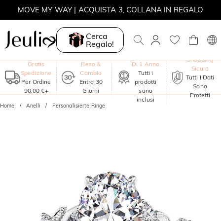
MOVE MY WAY | ACQUISTA 3, COLLANA IN REGALO
Cerca
Regalo!
Garanzia
Shopping
Gratis
Reso &
Di 1 Anno
Sicuro
Spedizione
Cambio
Tutti i
Tutti I Dati
Per Ordine
Entro 30
prodotti
Sono
90,00 €+
Giorni
sono
Protetti
inclusi
Home
Anelli
Personalisierte Ringe