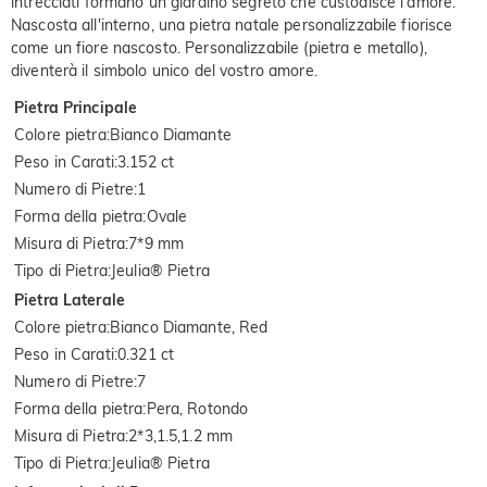
intrecciati formano un giardino segreto che custodisce l'amore.
Nascosta all'interno, una pietra natale personalizzabile fiorisce
come un fiore nascosto. Personalizzabile (pietra e metallo),
diventerà il simbolo unico del vostro amore.
Pietra Principale
Colore pietra
:
Bianco Diamante
Peso in Carati
:
3.152 ct
Numero di Pietre
:
1
Forma della pietra
:
Ovale
Misura di Pietra
:
7*9 mm
Tipo di Pietra
:
Jeulia® Pietra
Pietra Laterale
Colore pietra
:
Bianco Diamante, Red
Peso in Carati
:
0.321 ct
Numero di Pietre
:
7
Forma della pietra
:
Pera, Rotondo
Misura di Pietra
:
2*3,1.5,1.2 mm
Tipo di Pietra
:
Jeulia® Pietra