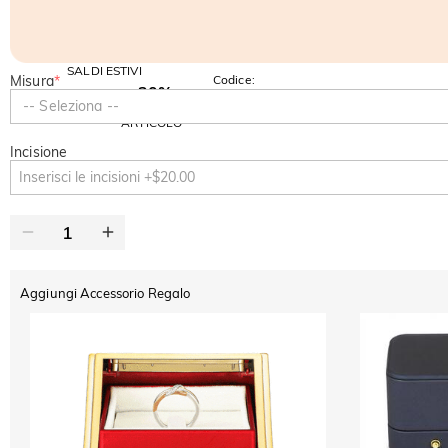
SALDI ESTIVI
Misura
*
Codice:
-30%
SUMMER
-10%
-- Seleziona --
SUL 2°
Copia
SU TUTTO
ARTICOLO
Incisione
Aggiungi Accessorio Regalo