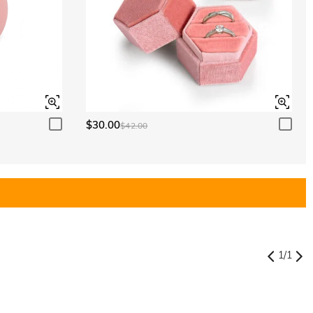
$30.00
$42.00
1
/
1