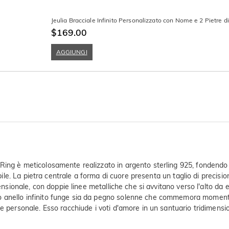
Jeulia Bracciale Infinito Personalizzato con Nome e 2 Pietre d
$169.00
AGGIUNGI
ing è meticolosamente realizzato in argento sterling 925, fondendo il
bile. La pietra centrale a forma di cuore presenta un taglio di precision
mensionale, con doppie linee metalliche che si avvitano verso l'alto da 
anello infinito funge sia da pegno solenne che commemora momenti sign
le personale. Esso racchiude i voti d'amore in un santuario tridimens