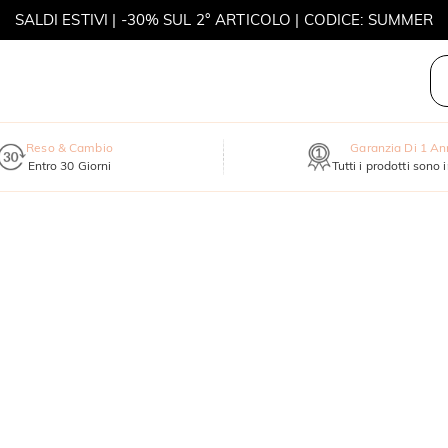
SALDI ESTIVI | -30% SUL 2° ARTICOLO | CODICE: SUMMER
MOVE MY WAY | ACQUISTA 3, COLLANA IN REGALO
Reso & Cambio
Garanzia Di 1 A
Entro 30 Giorni
Tutti i prodotti sono 