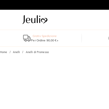
Gratis Spedizione
Per Ordine 90,00 €+
Home
Anelli
Anelli di Promessa