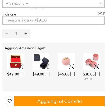
SUMMER
-10%
-- Seleziona --
SUL 2°
Copia
SU TUTTO
ARTICOLO
0
/
16
Incisione
Aggiungi Accessorio Regalo
$49.00
$49.00
$45.00
$30.00
$42.00
Aggiungi al Carrello