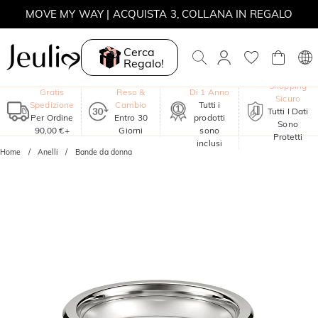
MOVE MY WAY | ACQUISTA 3, COLLANA IN REGALO
Cerca
Regalo!
Garanzia
Shopping
Gratis
Reso &
Di 1 Anno
Sicuro
Spedizione
Cambio
Tutti i
Tutti I Dati
Per Ordine
Entro 30
prodotti
Sono
90,00 €+
Giorni
sono
Protetti
inclusi
Home
Anelli
Bande da donna