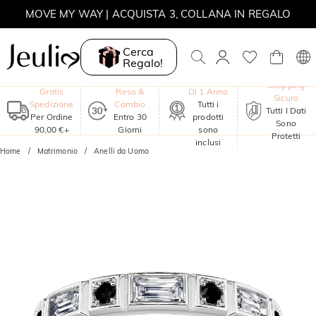
MOVE MY WAY | ACQUISTA 3, COLLANA IN REGALO
Cerca
Regalo!
Garanzia
Shopping
Gratis
Reso &
Di 1 Anno
Sicuro
Spedizione
Cambio
Tutti i
Tutti I Dati
Per Ordine
Entro 30
prodotti
Sono
90,00 €+
Giorni
sono
Protetti
inclusi
Home
Matrimonio
Anelli da Uomo