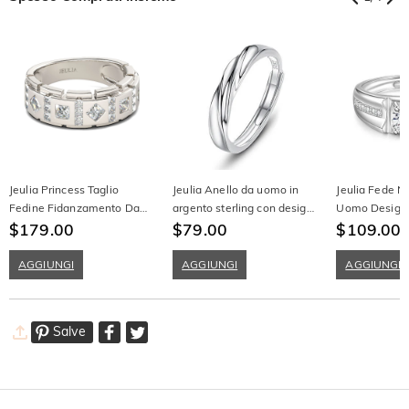
Jeulia Princess Taglio
Jeulia Anello da uomo in
Jeulia Fede N
Fedine Fidanzamento Da
argento sterling con design
Uomo Design
Uomo In Argento Sterling
$179.00
a onda
$79.00
Classico Arge
$109.00
AGGIUNGI
AGGIUNGI
AGGIUNGI
Salve