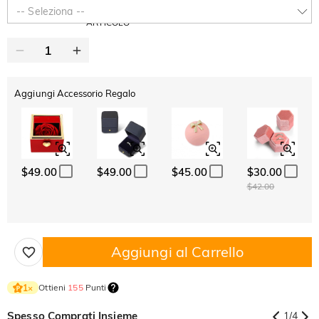
-30%
SUMMER
-10%
-- Seleziona --
SUL 2°
Copia
SU TUTTO
ARTICOLO
Aggiungi Accessorio Regalo
$49.00
$49.00
$45.00
$30.00
$42.00
Aggiungi al Carrello
Ottieni
155
Punti
1
×
Spesso Comprati Insieme
1
/
4