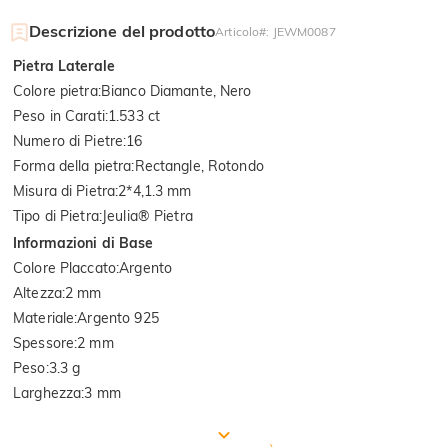
Descrizione del prodotto
Articolo#
:
JEWM0087
Pietra Laterale
Colore pietra
:
Bianco Diamante, Nero
Peso in Carati
:
1.533 ct
Numero di Pietre
:
16
Forma della pietra
:
Rectangle, Rotondo
Misura di Pietra
:
2*4,1.3 mm
Tipo di Pietra
:
Jeulia® Pietra
Informazioni di Base
Colore Placcato
:
Argento
Altezza
:
2 mm
Materiale
:
Argento 925
Spessore
:
2 mm
Peso
:
3.3 g
Larghezza
:
3 mm