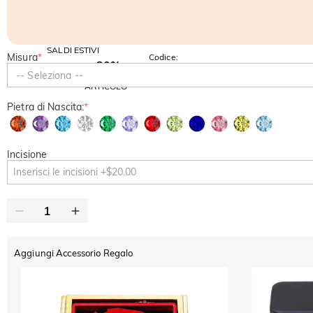
SALDI ESTIVI
Misura
*
Codice:
-30%
SUMMER
-10%
-- Seleziona --
SUL 2°
Copia
SU TUTTO
ARTICOLO
Pietra di Nascita:
*
Incisione
Aggiungi Accessorio Regalo