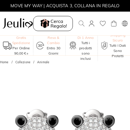
MOVE MY WAY | ACQUISTA 3, COLLANA IN REGALO
Cerca
Regalo!
Garanzia
Shopping
Gratis
Reso &
Di 1 Anno
Sicuro
Spedizione
Cambio
Tutti i
Tutti I Dati
Per Ordine
Entro 30
prodotti
Sono
90,00 €+
Giorni
sono
Protetti
inclusi
Home
Collezione
Animale