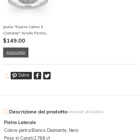
Jeulia "Essere Calmo E
Costante" Anello Forma
Carino Panda In Argento
$149.00
Sterling
AGGIUNGI
Salve
Descrizione del prodotto
Articolo#
:
JECA0064
Pietra Laterale
Colore pietra
:
Bianco Diamante, Nero
Peso in Carati
:
2.768 ct