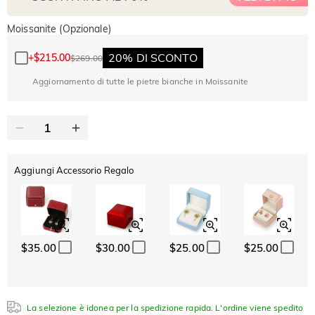
Moissanite (Opzionale)
20% DI SCONTO
+
$215.00
$269.00
Aggiornamento di tutte le pietre bianche in Moissanite
Aggiungi Accessorio Regalo
$35.00
$30.00
$25.00
$25.00
La selezione è idonea per la spedizione rapida. L'ordine viene spedito