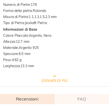
Numero di Pietre
:
178
Forma della pietra
:
Rotondo
Misura di Pietra
:
1.1,1.3,1.5,2.3 mm
Tipo di Pietra
:
Jeulia® Pietra
Informazioni di Base
Colore Placcato
:
Argento, Nero
Altezza
:
12.7 mm
Materiale
:
Argento 925
Spessore
:
6.5 mm
Peso
:
4.82 g
Larghezza
:
13.3 mm
CONFEZIONE GRATUITA JEULIA
ESPANDI DI PIÙ
Recensioni
FAQ