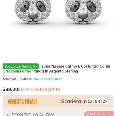
Jeulia "Essere Calmo E Costante" Carini
Spedizione Rapida
Orecchini Forma Panda In Argento Sterling
Scrivi una recensione
Articolo#
:
JECA0064
$89.00
$159.00
44% DI SCONTO
:
:
Scaderà in
12
54
26
SCONTI FINO AL 70%
VEDI DI PIÙ>