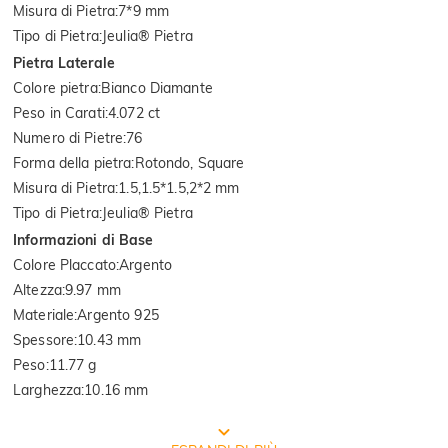
Misura di Pietra
:
7*9 mm
Tipo di Pietra
:
Jeulia® Pietra
Pietra Laterale
Colore pietra
:
Bianco Diamante
Peso in Carati
:
4.072 ct
Numero di Pietre
:
76
Forma della pietra
:
Rotondo, Square
Misura di Pietra
:
1.5,1.5*1.5,2*2 mm
Tipo di Pietra
:
Jeulia® Pietra
Informazioni di Base
Colore Placcato
:
Argento
Altezza
:
9.97 mm
Materiale
:
Argento 925
Spessore
:
10.43 mm
Peso
:
11.77 g
Larghezza
:
10.16 mm