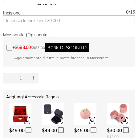
Copia
SU TUTTO
ARTICOLO
0
/
16
Incisione
Moissanite (Opzionale)
30% DI SCONTO
+
$688.00
$983.00
Aggiornamento di tutte le pietre bianche in Moissanite
Aggiungi Accessorio Regalo
$49.00
$49.00
$45.00
$30.00
$42.00