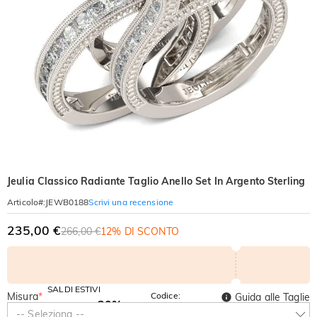
Jeulia Classico Radiante Taglio Anello Set In Argento Sterling
Scrivi una recensione
Articolo#
:
JEWB0188
235,00 €
266,00 €
12% DI SCONTO
SALDI ESTIVI
Misura
*
Codice:
Guida alle Taglie
-30%
SUMMER
-10%
-- Seleziona --
SUL 2°