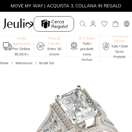
MOVE MY WAY | ACQUISTA 3, COLLANA IN REGALO
Cerca
Regalo!
Garanzia
Shopping
Gratis
Reso &
Di 1 Anno
Sicuro
Spedizione
Cambio
Tutti i
Tutti I Dati
Per Ordine
Entro 30
prodotti
Sono
90,00 €+
Giorni
sono
Protetti
inclusi
Home
Matrimonio
Bridal Set