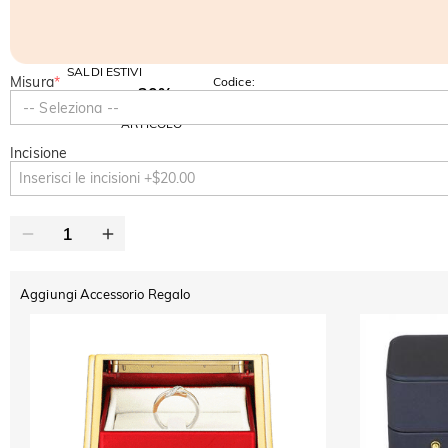
SALDI ESTIVI
Misura
*
Codice:
-30%
SUMMER
-10%
-- Seleziona --
SUL 2°
Copia
SU TUTTO
ARTICOLO
Incisione
Aggiungi Accessorio Regalo