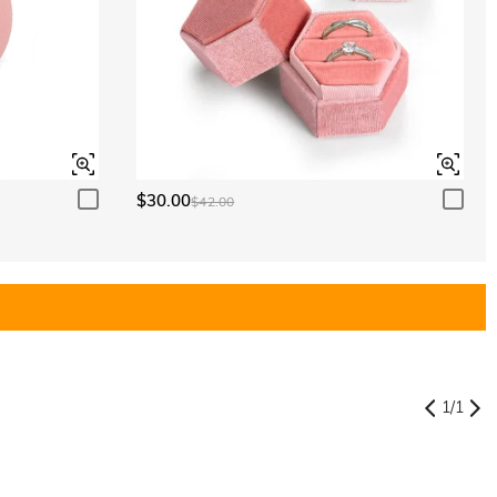
$30.00
$42.00
1
/
1