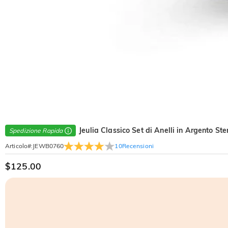
Jeulia Classico Set di Anelli in Argento St
Spedizione Rapida
10
Recensioni
Articolo#
:
JEWB0760
$125.00