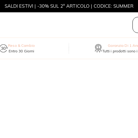
MOVE MY WAY | ACQUISTA 3, COLLANA IN REGALO
Reso & Cambio
Garanzia Di 1 A
Entro 30 Giorni
Tutti i prodotti sono 