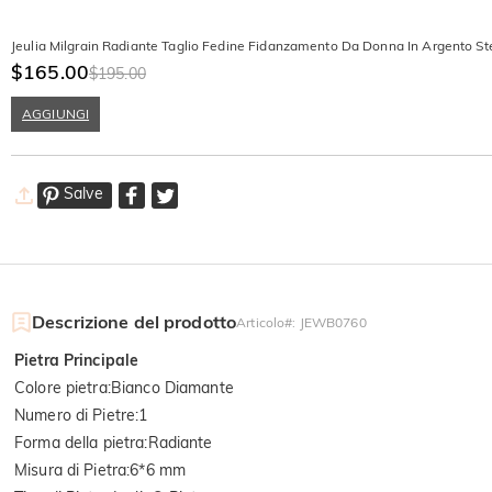
Jeulia Milgrain Radiante Taglio Fedine Fidanzamento Da Donna In Argento Ste
$165.00
$195.00
AGGIUNGI
Salve
Descrizione del prodotto
Articolo#
:
JEWB0760
Pietra Principale
Colore pietra
:
Bianco Diamante
Numero di Pietre
:
1
Forma della pietra
:
Radiante
Misura di Pietra
:
6*6 mm