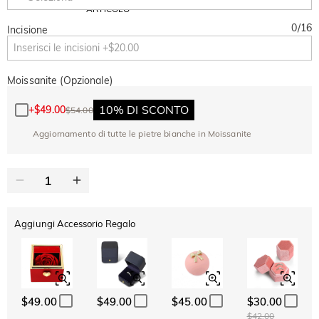
Copia
SU TUTTO
ARTICOLO
0
/
16
Incisione
Moissanite (Opzionale)
10% DI SCONTO
+
$49.00
$54.00
Aggiornamento di tutte le pietre bianche in Moissanite
Aggiungi Accessorio Regalo
$49.00
$49.00
$45.00
$30.00
$42.00