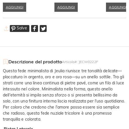
AGGIUNGI
AGGIUNGI
AGGIUNGI
Salve
Descrizione del prodotto
Articolo#
:
JECW0222F
Questa fede minimalista di Jeulia riunisce tre tonalità delicate—
placcatura in argento, oro e oro rosa—su un anello sottile. Tra gli
strati corre una linea continua di pietre pavé, come un filo di luce
intessuto nel colore. Minimalista nella forma, questo anello
dell'eternità si impila senza sforzo o si presenta bellissimo da
solo, con una finitura interna liscia realizzata per l'uso quotidiano.
Per coloro che credono che l'amore possa essere sia semplice
che radioso, questa fede nuziale tricolore è una promessa
tranquilla e colorata.
Pietra Laterale