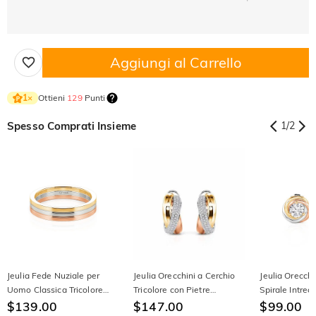
Aggiungi al Carrello
Ottieni
129
Punti
1
×
Spesso Comprati Insieme
1
/
2
Jeulia Fede Nuziale per
Jeulia Orecchini a Cerchio
Jeulia Orecchi
Uomo Classica Tricolore
Tricolore con Pietre
Spirale Intrecc
Liscia
$139.00
Preziose in Argento Sterling
$147.00
Argento Sterl
$99.00