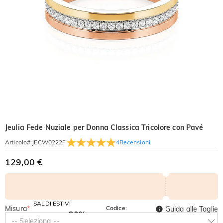
Jeulia Fede Nuziale per Donna Classica Tricolore con Pavé
4
Recensioni
Articolo#
:
JECW0222F
129,00 €
SALDI ESTIVI
Misura
*
Codice:
Guida alle Taglie
-30%
SUMMER
-10%
-- Seleziona --
SUL 2°