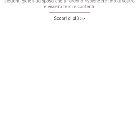
eleganti gioielli da sposa che ti faranno risplendere fino al vostro
e vissero felici e contenti.
Scopri di più
>>