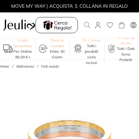
MOVE MY WAY | ACQUISTA 3, COLLANA IN REGALO
Cerca
Regalo!
Garanzia
Shopping
Gratis
Reso &
Di 1 Anno
Sicuro
Spedizione
Cambio
Tutti i
Tutti I Dati
Per Ordine
Entro 30
prodotti
Sono
90,00 €+
Giorni
sono
Protetti
inclusi
Home
Matrimonio
Fedi nuziali