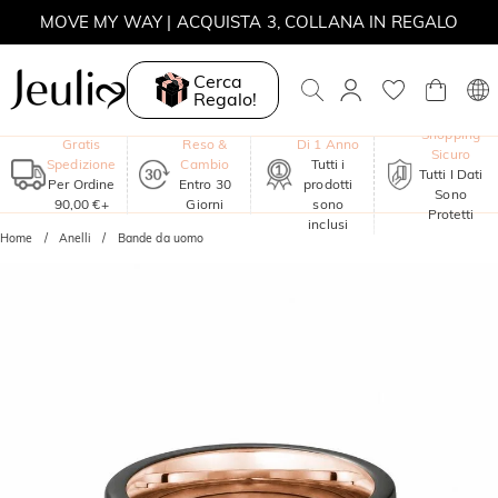
MOVE MY WAY | ACQUISTA 3, COLLANA IN REGALO
Cerca
Regalo!
Garanzia
Shopping
Gratis
Reso &
Di 1 Anno
Sicuro
Spedizione
Cambio
Tutti i
Tutti I Dati
Per Ordine
Entro 30
prodotti
Sono
90,00 €+
Giorni
sono
Protetti
inclusi
Home
Anelli
Bande da uomo