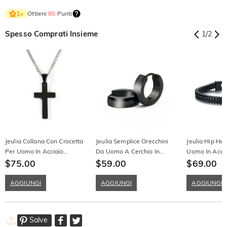
Ottieni
85
Punti
1
×
Spesso Comprati Insieme
1
/
2
Jeulia Collana Con Crocetta
Jeulia Semplice Orecchini
Jeulia Hip Ho
Per Uomo In Acciaio
Da Uomo A Cerchio In
Uomo In Acci
Inossidabile
$75.00
Acciaio Inossidabile
$59.00
Inossidabile
$69.00
AGGIUNGI
AGGIUNGI
AGGIUNGI
Salve