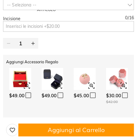
-30%
SUMMER
-10%
-- Seleziona --
SUL 2°
Copia
SU TUTTO
ARTICOLO
0
/
16
Incisione
Aggiungi Accessorio Regalo
$49.00
$49.00
$45.00
$30.00
$42.00
Aggiungi al Carrello