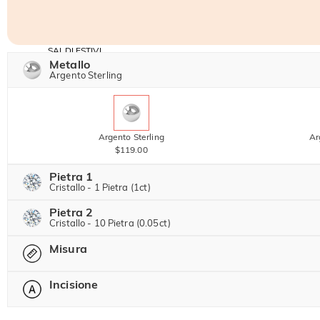
SALDI ESTIVI
Codice:
Metallo
-30%
SUMMER
-10%
Argento Sterling
SUL 2°
Copia
SU TUTTO
ARTICOLO
Argento Sterling
Ar
$119.00
Pietra 1
Cristallo - 1 Pietra (1ct)
Pietra 2
Pietra preziosa di Jeulia
Cristallo - 10 Pietra (0.05ct)
Misura
Pietra preziosa di Jeulia
Moissanite
$224.00 ORA
20% SCONTO
Incisione
$280.00
-- Seleziona --
Pietra di Jeulia
Moissanite
$35.00