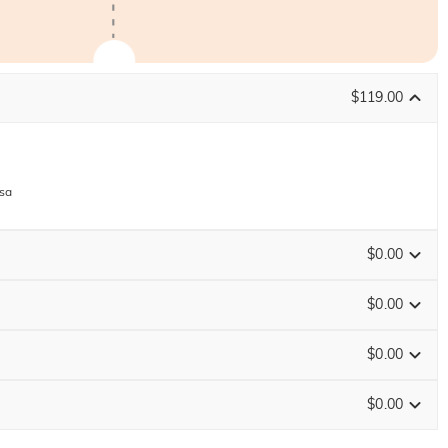
$119.00
osa
$0.00
$0.00
$0.00
FINISCE TRA
00 : 13 : 37 : 30
$0.00
Guida alle Taglie
0
/
12