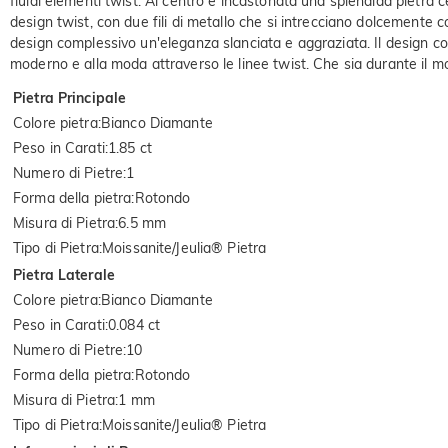
fluidi elementi twist. Al centro è incastonata una splendida pietra c
design twist, con due fili di metallo che si intrecciano dolcemente co
design complessivo un'eleganza slanciata e aggraziata. Il design co
moderno e alla moda attraverso le linee twist. Che sia durante il m
Pietra Principale
Colore pietra
:
Bianco Diamante
Peso in Carati
:
1.85 ct
Numero di Pietre
:
1
Forma della pietra
:
Rotondo
Misura di Pietra
:
6.5 mm
Tipo di Pietra
:
Moissanite/Jeulia® Pietra
Pietra Laterale
Colore pietra
:
Bianco Diamante
Peso in Carati
:
0.084 ct
Numero di Pietre
:
10
Forma della pietra
:
Rotondo
Misura di Pietra
:
1 mm
Tipo di Pietra
:
Moissanite/Jeulia® Pietra