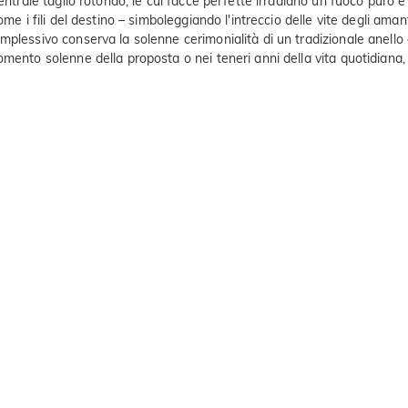
entrale taglio rotondo, le cui facce perfette irradiano un fuoco puro 
me i fili del destino – simboleggiando l'intreccio delle vite degli ama
mplessivo conserva la solenne cerimonialità di un tradizionale anell
omento solenne della proposta o nei teneri anni della vita quotidiana,