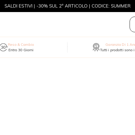
SALDI ESTIVI | -30% SUL 2° ARTICOLO | CODICE: SUMMER
MOVE MY WAY | ACQUISTA 3, COLLANA IN REGALO
Reso & Cambio
Garanzia Di 1 A
Entro 30 Giorni
Tutti i prodotti sono 