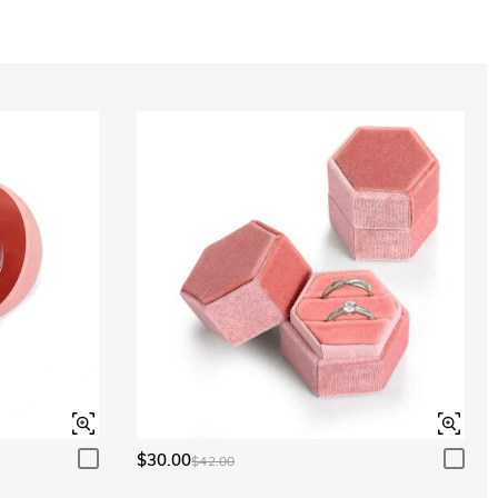
Acquamarina
$0.00
Acquamarina
$0.00
Peridoto
$0.00
Peridoto
$0.00
$30.00
$42.00