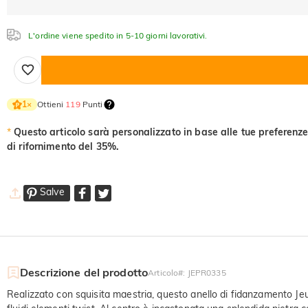
L'ordine viene spedito in 5-10 giorni lavorativi.
Ottieni
119
Punti
1
×
*
Questo articolo sarà personalizzato in base alle tue preferenze
di rifornimento del 35%.
Salve
Descrizione del prodotto
Articolo#
:
JEPR0335
Realizzato con squisita maestria, questo anello di fidanzamento