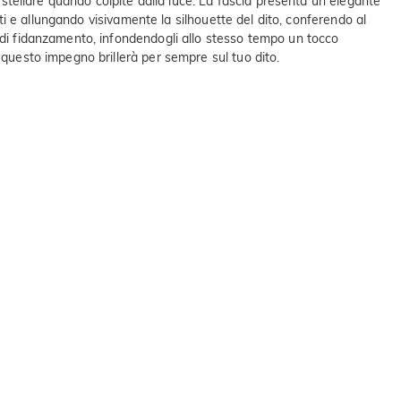
e stellare quando colpite dalla luce. La fascia presenta un elegante
nti e allungando visivamente la silhouette del dito, conferendo al
o di fidanzamento, infondendogli allo stesso tempo un tocco
 questo impegno brillerà per sempre sul tuo dito.