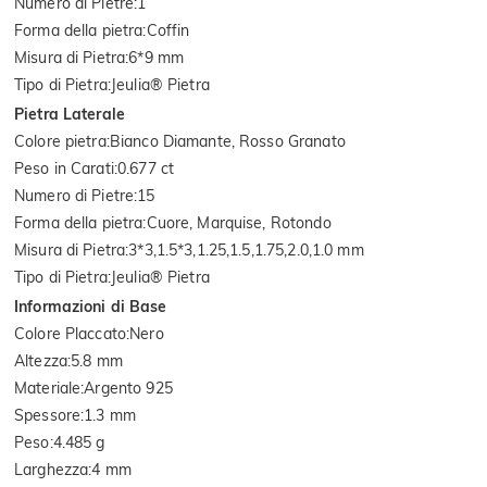
Numero di Pietre
:
1
Forma della pietra
:
Coffin
Misura di Pietra
:
6*9 mm
Tipo di Pietra
:
Jeulia® Pietra
Pietra Laterale
Colore pietra
:
Bianco Diamante, Rosso Granato
Peso in Carati
:
0.677 ct
Numero di Pietre
:
15
Forma della pietra
:
Cuore, Marquise, Rotondo
Misura di Pietra
:
3*3,1.5*3,1.25,1.5,1.75,2.0,1.0 mm
Tipo di Pietra
:
Jeulia® Pietra
Informazioni di Base
Colore Placcato
:
Nero
Altezza
:
5.8 mm
Materiale
:
Argento 925
Spessore
:
1.3 mm
Peso
:
4.485 g
Larghezza
:
4 mm