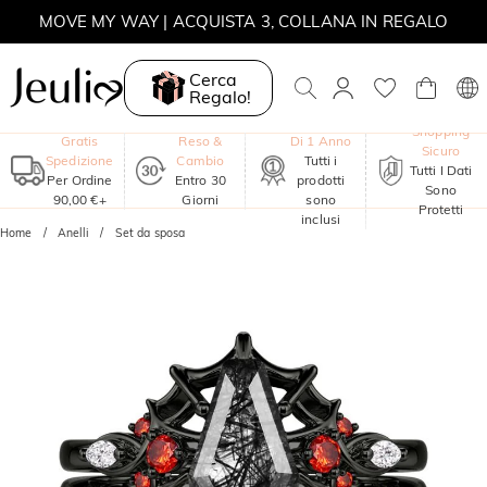
MOVE MY WAY | ACQUISTA 3, COLLANA IN REGALO
Cerca
Regalo!
Garanzia
Shopping
Gratis
Reso &
Di 1 Anno
Sicuro
Spedizione
Cambio
Tutti i
Tutti I Dati
Per Ordine
Entro 30
prodotti
Sono
90,00 €+
Giorni
sono
Protetti
inclusi
Home
Anelli
Set da sposa