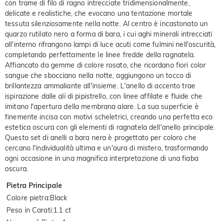
con trame di filo di ragno intrecciate tridimensionalmente,
delicate e realistiche, che evocano una tentazione mortale
tessuta silenziosamente nella notte. Al centro è incastonato un
quarzo rutilato nero a forma di bara, i cui aghi minerali intrecciati
all'interno rifrangono lampi di luce acuti come fulmini nell'oscurità,
completando perfettamente le linee fredde della ragnatela.
Affiancato da gemme di colore rosato, che ricordano fiori color
sangue che sbocciano nella notte, aggiungono un tocco di
brillantezza ammaliante all'insieme. L'anello di accento trae
ispirazione dalle ali di pipistrello, con linee affilate e fluide che
imitano l'apertura della membrana alare. La sua superficie è
finemente incisa con motivi scheletrici, creando una perfetta eco
estetica oscura con gli elementi di ragnatela dell'anello principale.
Questo set di anelli a bara nera è progettato per coloro che
cercano l'individualità ultima e un'aura di mistero, trasformando
ogni occasione in una magnifica interpretazione di una fiaba
oscura.
Pietra Principale
Colore pietra
:
Black
Peso in Carati
:
1.1 ct