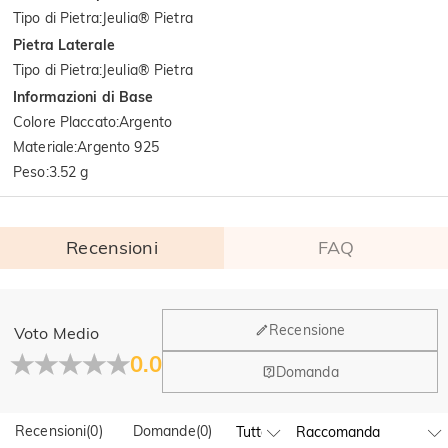
Tipo di Pietra
:
Jeulia® Pietra
Pietra Laterale
Tipo di Pietra
:
Jeulia® Pietra
Informazioni di Base
Colore Placcato
:
Argento
Materiale
:
Argento 925
Peso
:
3.52 g
Recensioni
FAQ
Generale
Recensione
Voto Medio
Dove si trova la tua azienda?
0.0
Domanda
La sede principale è a Los Angeles, in California, mentre il
Hai qualche vendita fisica?
gruppo di design e la produzione hanno la sede a Hong
Kong.
Recensioni
(
0
)
Domande
(
0
)
Sì! Attualmente abbiamo un flagship store in Spagna e un