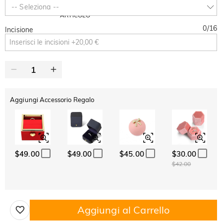
SUMMER
-10%
-- Seleziona --
SUL 2°
Copia
SU TUTTO
ARTICOLO
0
/
16
Incisione
Aggiungi Accessorio Regalo
$49.00
$49.00
$45.00
$30.00
$42.00
Aggiungi al Carrello