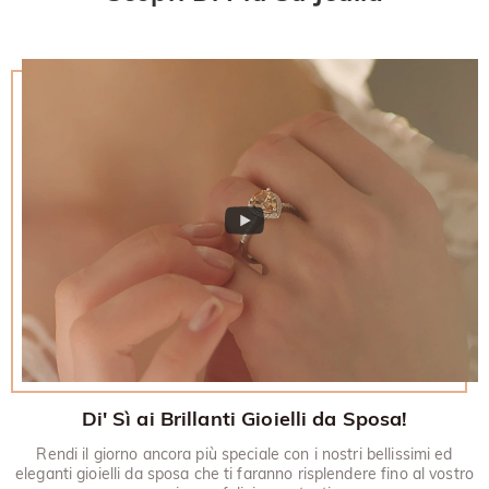
restituito.
30 giorni.
Di' Sì ai Brillanti Gioielli da Sposa!
Rendi il giorno ancora più speciale con i nostri bellissimi ed
eleganti gioielli da sposa che ti faranno risplendere fino al vostro