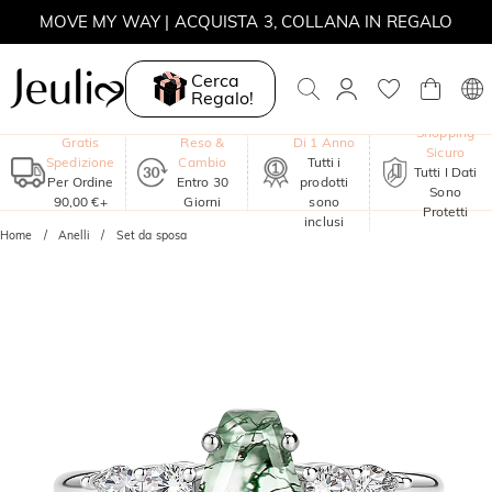
MOVE MY WAY | ACQUISTA 3, COLLANA IN REGALO
Cerca
Regalo!
Garanzia
Shopping
Gratis
Reso &
Di 1 Anno
Sicuro
Spedizione
Cambio
Tutti i
Tutti I Dati
Per Ordine
Entro 30
prodotti
Sono
90,00 €+
Giorni
sono
Protetti
inclusi
Home
Anelli
Set da sposa