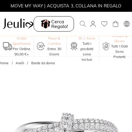
MOVE MY WAY | ACQUISTA 3, COLLANA IN REGALO
Cerca
Regalo!
Garanzia
Shopping
Gratis
Reso &
Di 1 Anno
Sicuro
Spedizione
Cambio
Tutti i
Tutti I Dati
Per Ordine
Entro 30
prodotti
Sono
90,00 €+
Giorni
sono
Protetti
inclusi
Home
Anelli
Bande da donna