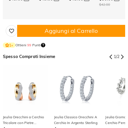
$42.00
Aggiungi al Carrello
Ottieni
99
Punti
1
×
Spesso Comprati Insieme
1
/
2
Jeulia Orecchini a Cerchio
Jeulia Classico Orecchini A
Jeulia Giorno 
Tricolore con Pietre
Cerchio In Argento Sterling
Cerchio Perso