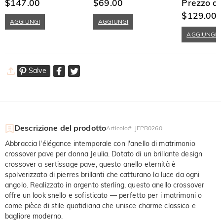
Preziose in Argento Sterling
$147.00
$69.00
Taglio a Tond
Prezzo d
$129.00
AGGIUNGI
AGGIUNGI
AGGIUNGI
Salve
Descrizione del prodotto
Articolo#
:
JEPR0260
Abbraccia l'élégance intemporale con l'anello di matrimonio
crossover pave per donna Jeulia. Dotato di un brillante design
crossover a sertissage pave, questo anello eternità è
spolverizzato di pierres brillanti che catturano la luce da ogni
angolo. Realizzato in argento sterling, questo anello crossover
offre un look snello e sofisticato — perfetto per i matrimoni o
come pièce di stile quotidiana che unisce charme classico e
bagliore moderno.