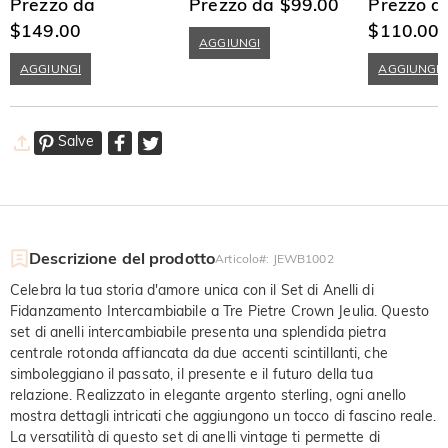
Sterling
Prezzo da
cuore con taglio a pera
Prezzo da $99.00
Marquise in A
Prezzo d
Sterling
$149.00
$110.00
AGGIUNGI
AGGIUNGI
AGGIUNGI
Salve
Descrizione del prodotto
Articolo#
:
JEWB1002
Celebra la tua storia d'amore unica con il Set di Anelli di
Fidanzamento Intercambiabile a Tre Pietre Crown Jeulia. Questo
set di anelli intercambiabile presenta una splendida pietra
centrale rotonda affiancata da due accenti scintillanti, che
simboleggiano il passato, il presente e il futuro della tua
relazione. Realizzato in elegante argento sterling, ogni anello
mostra dettagli intricati che aggiungono un tocco di fascino reale.
La versatilità di questo set di anelli vintage ti permette di