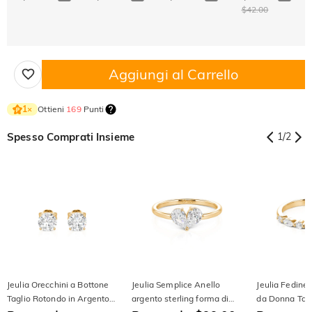
$42.00
Aggiungi al Carrello
Ottieni
169
Punti
1
×
Spesso Comprati Insieme
1
/
2
Jeulia Orecchini a Bottone
Jeulia Semplice Anello
Jeulia Fedine
Taglio Rotondo in Argento
argento sterling forma di
da Donna Tag