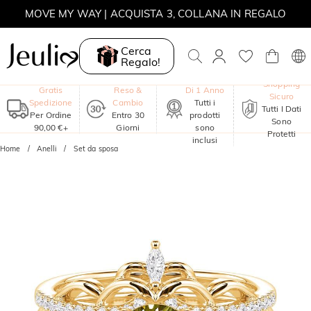
MOVE MY WAY | ACQUISTA 3, COLLANA IN REGALO
Cerca
Regalo!
Garanzia
Shopping
Gratis
Reso &
Di 1 Anno
Sicuro
Spedizione
Cambio
Tutti i
Tutti I Dati
Per Ordine
Entro 30
prodotti
Sono
90,00 €+
Giorni
sono
Protetti
inclusi
Home
Anelli
Set da sposa