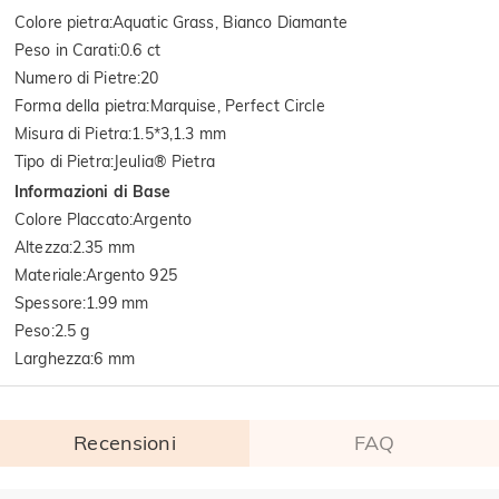
Colore pietra
:
Aquatic Grass, Bianco Diamante
Peso in Carati
:
0.6 ct
Numero di Pietre
:
20
Forma della pietra
:
Marquise, Perfect Circle
Misura di Pietra
:
1.5*3,1.3 mm
Tipo di Pietra
:
Jeulia® Pietra
Informazioni di Base
Colore Placcato
:
Argento
Altezza
:
2.35 mm
Materiale
:
Argento 925
Spessore
:
1.99 mm
Peso
:
2.5 g
Larghezza
:
6 mm
Recensioni
FAQ