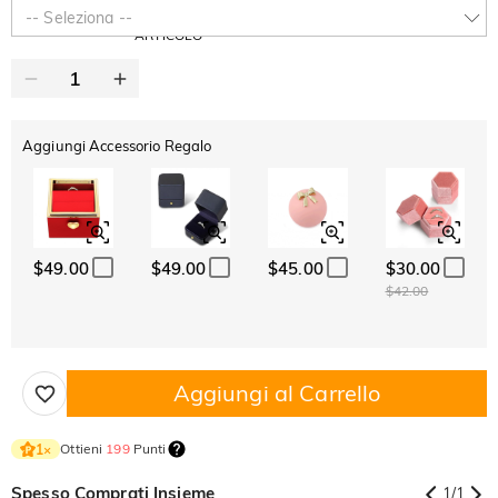
-30%
SUMMER
-10%
-- Seleziona --
SUL 2°
Copia
SU TUTTO
ARTICOLO
Aggiungi Accessorio Regalo
$49.00
$49.00
$45.00
$30.00
$42.00
Aggiungi al Carrello
Ottieni
199
Punti
1
×
Spesso Comprati Insieme
1
/
1