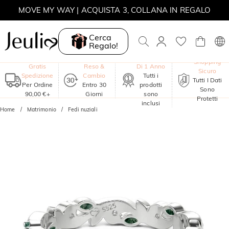
MOVE MY WAY | ACQUISTA 3, COLLANA IN REGALO
Cerca
Regalo!
Garanzia
Shopping
Gratis
Reso &
Di 1 Anno
Sicuro
Spedizione
Cambio
Tutti i
Tutti I Dati
Per Ordine
Entro 30
prodotti
Sono
90,00 €+
Giorni
sono
Protetti
inclusi
Home
Matrimonio
Fedi nuziali