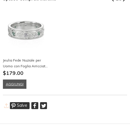
Jeulia Fede Nuziale per
Uomo con Foglia Arricciata
Intrecciata in Agata
$179.00
Muschio
AGGIUNGI
Salve