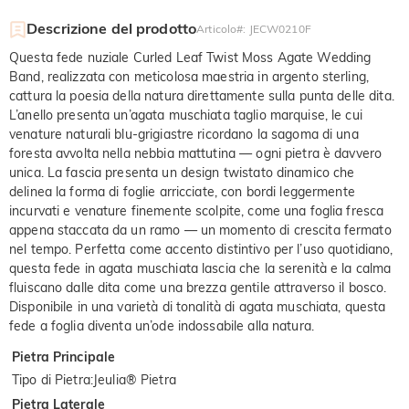
Descrizione del prodotto
Articolo#
:
JECW0210F
Questa fede nuziale Curled Leaf Twist Moss Agate Wedding
Band, realizzata con meticolosa maestria in argento sterling,
cattura la poesia della natura direttamente sulla punta delle dita.
L’anello presenta un’agata muschiata taglio marquise, le cui
venature naturali blu-grigiastre ricordano la sagoma di una
foresta avvolta nella nebbia mattutina — ogni pietra è davvero
unica. La fascia presenta un design twistato dinamico che
delinea la forma di foglie arricciate, con bordi leggermente
incurvati e venature finemente scolpite, come una foglia fresca
appena staccata da un ramo — un momento di crescita fermato
nel tempo. Perfetta come accento distintivo per l’uso quotidiano,
questa fede in agata muschiata lascia che la serenità e la calma
fluiscano dalle dita come una brezza gentile attraverso il bosco.
Disponibile in una varietà di tonalità di agata muschiata, questa
fede a foglia diventa un’ode indossabile alla natura.
Pietra Principale
Tipo di Pietra
:
Jeulia® Pietra
Pietra Laterale