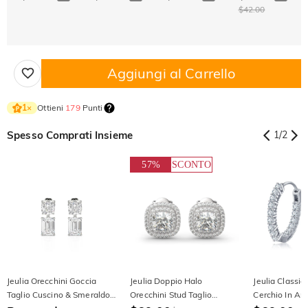
$42.00
Aggiungi al Carrello
Ottieni
179
Punti
1
×
Spesso Comprati Insieme
1
/
2
57%
SCONTO
Jeulia Orecchini Goccia
Jeulia Doppio Halo
Jeulia Classic
Taglio Cuscino & Smeraldo
Orecchini Stud Taglio
Cerchio In Arg