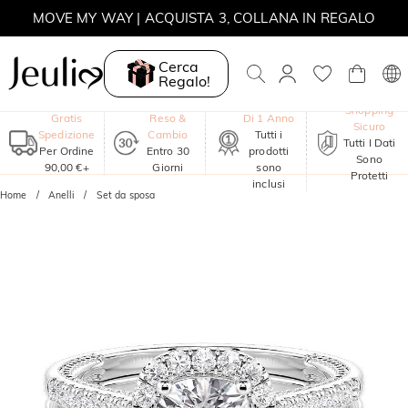
MOVE MY WAY | ACQUISTA 3, COLLANA IN REGALO
Cerca
Regalo!
Garanzia
Shopping
Gratis
Reso &
Di 1 Anno
Sicuro
Spedizione
Cambio
Tutti i
Tutti I Dati
Per Ordine
Entro 30
prodotti
Sono
90,00 €+
Giorni
sono
Protetti
inclusi
Home
Anelli
Set da sposa