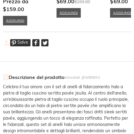
per Donna Argento Sterling
Prezzo da
Cuscino In Argento Sterling
$69.00
$69.00
$159.00
$159.00
AGGIUNGI
AGGIUNGI
AGGIUNGI
Salve
Descrizione del prodotto
Articolo#
:
JEWB0932
Celebra il tuo amore con il set di anelli di fidanzamento halo a
pietra di taglio cuscino sertita pavée Jeulia. Al centro dell'anello,
un'eblouissante pietra di taglio cuscino occupa il ruolo principale,
circondata da un halo di pietre sertite pavée che amplificano la
sua brillantezza. Gli anelli presentano dei fasci dritti sleek sertiti
pavée, aggiungendo un tocco di eleganza raffinata. Perfetto per
le fidanzali, questo set di anelli halo unisce armoniosamente
design intramontabile e dettagli brillanti, rendendolo un simbolo