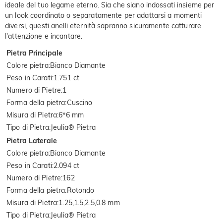
ideale del tuo legame eterno. Sia che siano indossati insieme per
un look coordinato o separatamente per adattarsi a momenti
diversi, questi anelli eternità sapranno sicuramente catturare
l'attenzione e incantare.
Pietra Principale
Colore pietra
:
Bianco Diamante
Peso in Carati
:
1.751 ct
Numero di Pietre
:
1
Forma della pietra
:
Cuscino
Misura di Pietra
:
6*6 mm
Tipo di Pietra
:
Jeulia® Pietra
Pietra Laterale
Colore pietra
:
Bianco Diamante
Peso in Carati
:
2.094 ct
Numero di Pietre
:
162
Forma della pietra
:
Rotondo
Misura di Pietra
:
1.25,1.5,2.5,0.8 mm
Tipo di Pietra
:
Jeulia® Pietra