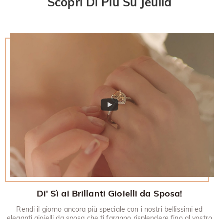
Scopri Di Più Su Jeulia
restituito.
30 giorni.
Di' Sì ai Brillanti Gioielli da Sposa!
Rendi il giorno ancora più speciale con i nostri bellissimi ed
eleganti gioielli da sposa che ti faranno risplendere fino al vostro