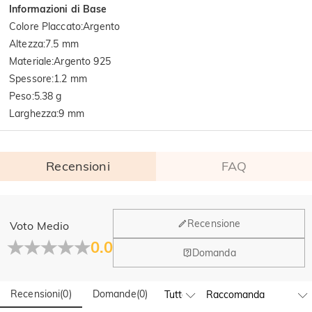
Informazioni di Base
Colore Placcato
:
Argento
Altezza
:
7.5 mm
Materiale
:
Argento 925
Spessore
:
1.2 mm
Peso
:
5.38 g
Larghezza
:
9 mm
Recensioni
FAQ
Generale
Recensione
Voto Medio
Dove si trova la tua azienda?
0.0
Domanda
La sede principale è a Los Angeles, in California, mentre il
Hai qualche vendita fisica?
gruppo di design e la produzione hanno la sede a Hong
Kong.
Recensioni
(
0
)
Domande
(
0
)
Sì! Attualmente abbiamo un flagship store in Spagna e un
pop-up store a Singapore, dove i clienti locali possono fare