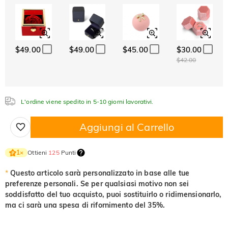
ABC
ABC
ABC
Cristallo
Granato
Ametista
Carattere
$0.00
$0.00
$0.00
Classico
Italico
Corsivo
Acquamarina
Smeraldo
Rosa
$0.00
$0.00
$0.00
$49.00
$49.00
$45.00
$30.00
Acquamarina
Smeraldo
Rosa
$42.00
$0.00
$0.00
$0.00
Fucsia
Peridoto
Zaffiro
$0.00
$0.00
$0.00
L'ordine viene spedito in 5-10 giorni lavorativi.
Fucsia
Peridoto
Zaffiro
$0.00
$0.00
$0.00
Aggiungi al Carrello
Nero fantasia
Giallo fantasia
$0.00
$0.00
Nero fantasia
Giallo fantasia
Ottieni
125
Punti
1
×
$0.00
$0.00
*
Questo articolo sarà personalizzato in base alle tue
preferenze personali. Se per qualsiasi motivo non sei
soddisfatto del tuo acquisto, puoi sostituirlo o ridimensionarlo,
ma ci sarà una spesa di rifornimento del 35%.