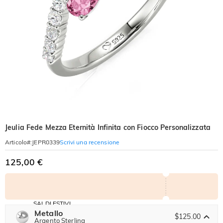
Jeulia Fede Mezza Eternità Infinita con Fiocco Personalizzata
Scrivi una recensione
Articolo#
:
JEPR0339
125,00 €
SALDI ESTIVI
Codice:
Metallo
-30%
SUMMER
$125.00
-10%
Argento Sterling
SUL 2°