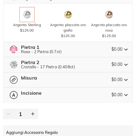
Copia
SU TUTTO
ARTICOLO
Argento Sterling
Argento placcato oro
Argento placcato oro
$125.00
giallo
rosa
$125.00
$125.00
Pietra 1
$0.00
Rosa - 2 Pietra (0.7ct)
Pietra 2
Pietra preziosa di Jeulia
$0.00
Cristallo - 17 Pietra (0.408ct)
Misura
Pietra preziosa di Jeulia
$0.00
Moissanite
$123.00 ORA
15% SCONTO
FINISCE TRA
00 : 01 : 57 : 50
$145.00
Incisione
$0.00
-- Seleziona --
Guida alle Taglie
Pietra di Jeulia
Moissanite
$102.00 ORA
15% SCONTO
FINISCE TRA
00 : 01 : 57 : 50
0
/
12
$120.00
Pietra di Jeulia
Testo
Cristallo
Granato
Ametista
$0.00
$0.00
$0.00
Aggiungi Accessorio Regalo