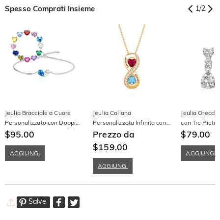
Spesso Comprati Insieme
1
/
2
Jeulia Bracciale a Cuore
Jeulia Collana
Jeulia Orecch
Personalizzato con Doppio
Personalizzata Infinita con
con Tre Pietre
a Taglio Pera e Pietra di
$95.00
Due Cuori Incisi e Pietra di
Prezzo da
Argento Sterl
$79.00
Nascita
Nascita
$159.00
AGGIUNGI
AGGIUNGI
AGGIUNGI
Salve