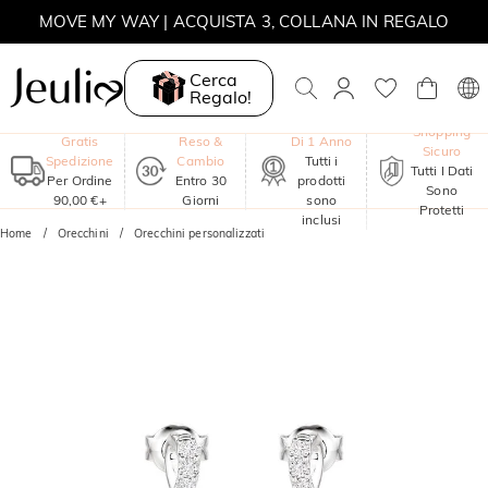
MOVE MY WAY | ACQUISTA 3, COLLANA IN REGALO
Cerca
Regalo!
Garanzia
Shopping
Gratis
Reso &
Di 1 Anno
Sicuro
Spedizione
Cambio
Tutti i
Tutti I Dati
Per Ordine
Entro 30
prodotti
Sono
90,00 €+
Giorni
sono
Protetti
inclusi
Home
Orecchini
Orecchini personalizzati