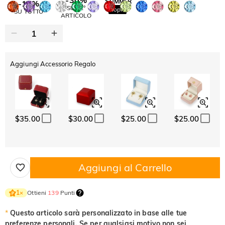
SUMMER
-10%
SUL 2°
Copia
SU TUTTO
ARTICOLO
Aggiungi Accessorio Regalo
$35.00
$30.00
$25.00
$25.00
Aggiungi al Carrello
Ottieni
139
Punti
1
×
*
Questo articolo sarà personalizzato in base alle tue
preferenze personali. Se per qualsiasi motivo non sei