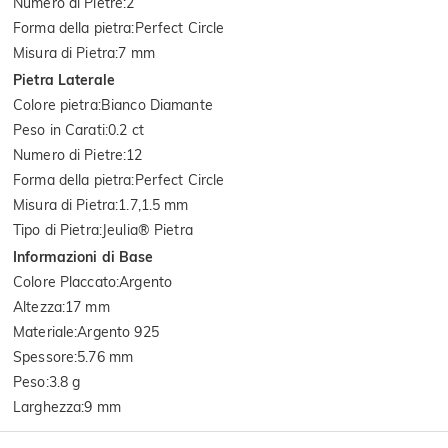
Numero di Pietre
:
2
Forma della pietra
:
Perfect Circle
Misura di Pietra
:
7 mm
Pietra Laterale
Colore pietra
:
Bianco Diamante
Peso in Carati
:
0.2 ct
Numero di Pietre
:
12
Forma della pietra
:
Perfect Circle
Misura di Pietra
:
1.7,1.5 mm
Tipo di Pietra
:
Jeulia® Pietra
Informazioni di Base
Colore Placcato
:
Argento
Altezza
:
17 mm
Materiale
:
Argento 925
Spessore
:
5.76 mm
Peso
:
3.8 g
Larghezza
:
9 mm