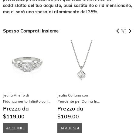
soddisfatto del tuo acquisto, puoi sostituirlo o ridimensionarlo,
ma ci sarà una spesa di rifornimento del 35%.
Spesso Comprati Insieme
1
/
1
Jeulia Anello di
Jeulia Collana con
Fidanzamento Infinito con
Pendente per Donna In
Taglio Tondo Personalizzato
Prezzo da
Argento Sterling
Prezzo da
in Argento Sterling
$119.00
$109.00
AGGIUNGI
AGGIUNGI