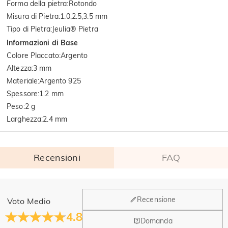
Forma della pietra
:
Rotondo
Misura di Pietra
:
1.0,2.5,3.5 mm
Tipo di Pietra
:
Jeulia® Pietra
Informazioni di Base
Colore Placcato
:
Argento
Altezza
:
3 mm
Materiale
:
Argento 925
Spessore
:
1.2 mm
Peso
:
2 g
Larghezza
:
2.4 mm
Recensioni
FAQ
Generale
Recensione
Voto Medio
Dove si trova la tua azienda?
4.8
Domanda