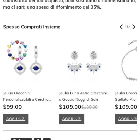
soddisfatto del tuo acquisto, puoi sostituirlo o ridimensionarlo,
ma ci sarà una spesa di rifornimento del 35%.
Spesso Comprati Insieme
1
/
2
Jeulia Orecchini
Jeulia Luna Astra Orecchini
Jeulia Braccia
Personalizzabili a Cerchio
a Goccia Raggi di Sole
Stellato Alon
con Contorno, Alone e
$99.00
$109.00
Moissanite
$109.00
$139.00
Pietra di Nascita
AGGIUNGI
AGGIUNGI
AGGIUNGI