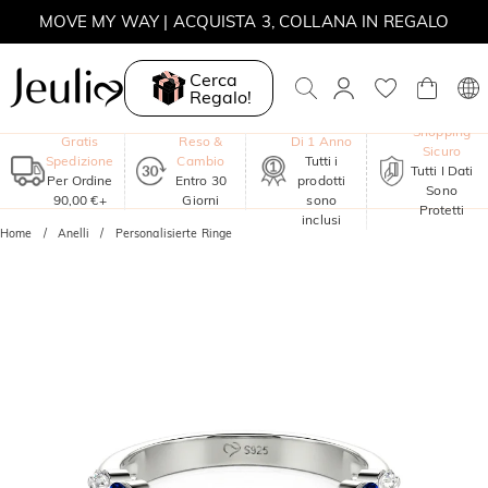
SALDI ESTIVI | -30% SUL 2° ARTICOLO | CODICE: SUMMER
Cerca
MOVE MY WAY | ACQUISTA 3, COLLANA IN REGALO
Regalo!
Garanzia
Shopping
Gratis
Reso &
Di 1 Anno
Sicuro
Spedizione
Cambio
Tutti i
Tutti I Dati
Per Ordine
Entro 30
prodotti
Sono
90,00 €+
Giorni
sono
Protetti
inclusi
Home
Anelli
Personalisierte Ringe